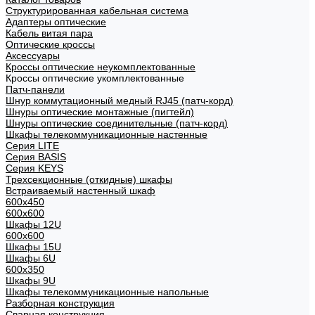
Структурированная кабельная система
Адаптеры оптические
Кабель витая пара
Оптические кроссы
Аксессуары
Кроссы оптические неукомплектованные
Кроссы оптические укомплектованные
Патч-панели
Шнур коммутационный медный RJ45 (патч-корд)
Шнуры оптические монтажные (пигтейл)
Шнуры оптические соединительные (патч-корд)
Шкафы телекоммуникационные настенные
Cерия LITE
Cерия BASIS
Cерия KEYS
Трехсекционные (откидные) шкафы
Встраиваемый настенный шкаф
600x450
600x600
Шкафы 12U
600x600
Шкафы 15U
Шкафы 6U
600x350
Шкафы 9U
Шкафы телекоммуникационные напольные
Разборная конструкция
Сварная конструкция