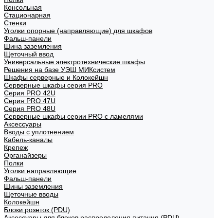
Консольная
Стационарная
Стенки
Уголки опорные (направляющие) для шкафов
Фальш-панели
Шина заземления
Щеточный ввод
Универсальные электротехнические шкафы
Решения на базе УЭШ МИКсистем
Шкафы серверные и Колокейшн
Серверные шкафы серия PRO
Серия PRO 42U
Серия PRO 47U
Серия PRO 48U
Серверные шкафы серии PRO с ламелями
Аксессуары
Вводы с уплотнением
Кабель-каналы
Крепеж
Органайзеры
Полки
Уголки направляющие
Фальш-панели
Шины заземления
Щеточные вводы
Колокейшн
Блоки розеток (PDU)
Аксессуары для блоков распределения питания (PDU)