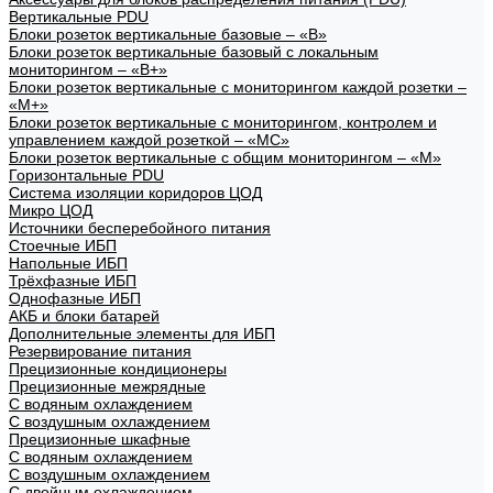
Вертикальные PDU
Блоки розеток вертикальные базовые – «В»
Блоки розеток вертикальные базовый с локальным
мониторингом – «В+»
Блоки розеток вертикальные с мониторингом каждой розетки –
«М+»
Блоки розеток вертикальные с мониторингом, контролем и
управлением каждой розеткой – «МС»
Блоки розеток вертикальные с общим мониторингом – «М»
Горизонтальные PDU
Система изоляции коридоров ЦОД
Микро ЦОД
Источники бесперебойного питания
Стоечные ИБП
Напольные ИБП
Трёхфазные ИБП
Однофазные ИБП
АКБ и блоки батарей
Дополнительные элементы для ИБП
Резервирование питания
Прецизионные кондиционеры
Прецизионные межрядные
С водяным охлаждением
С воздушным охлаждением
Прецизионные шкафные
С водяным охлаждением
С воздушным охлаждением
С двойным охлаждением