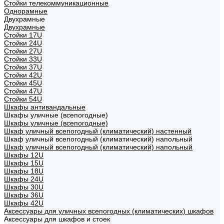
Стойки телекоммуникационные
Однорамные
Двухрамные
Двухрамные
Стойки 17U
Стойки 24U
Стойки 27U
Стойки 33U
Стойки 37U
Стойки 42U
Стойки 45U
Стойки 47U
Стойки 54U
Шкафы антивандальные
Шкафы уличные (всепогодные)
Шкафы уличные (всепогодные)
Шкаф уличный всепогодный (климатический) настенный
Шкаф уличный всепогодный (климатический) напольный
Шкаф уличный всепогодный (климатический) напольный
Шкафы 12U
Шкафы 15U
Шкафы 18U
Шкафы 24U
Шкафы 30U
Шкафы 36U
Шкафы 42U
Аксессуары для уличных всепогодных (климатических) шкафов
Аксессуары для шкафов и стоек