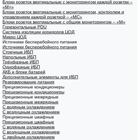
Блоки розеток вертикальные с мониторингом каждой розетки –
«М+»
Блоки розеток вертикальные с мониторингом, контролем и
управлением каждой розеткой – «МС»
Блоки розеток вертикальные с общим мониторингом – «М»
Горизонтальные PDU
Система изоляции коридоров ЦОД
Микро ЦОД
Источники бесперебойного питания
Источники бесперебойного питания
Стоечные ИБП
Напольные ИБП
Трёхфазные ИБП
Однофазные ИБП
АКБ и блоки батарей
Дополнительные элементы для ИБП
Резервирование питания
Прецизионные кондиционеры
Прецизионные кондиционеры
Прецизионные межрядные
Прецизионные межрядные
С водяным охлаждением
С воздушным охлаждением
Прецизионные шкафные
Прецизионные шкафные
С водяным охлаждением
С воздушным охлаждением
С двойным охлаждением