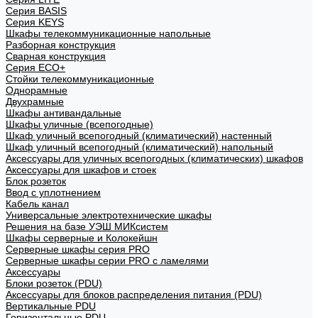
Cерия BASIS
Cерия KEYS
Шкафы телекоммуникационные напольные
Разборная конструкция
Сварная конструкция
Серия ECO+
Стойки телекоммуникационные
Однорамные
Двухрамные
Шкафы антивандальные
Шкафы уличные (всепогодные)
Шкаф уличный всепогодный (климатический) настенный
Шкаф уличный всепогодный (климатический) напольный
Аксессуары для уличных всепогодных (климатических) шкафов
Аксессуары для шкафов и стоек
Блок розеток
Ввод с уплотнением
Кабель канал
Универсальные электротехнические шкафы
Решения на базе УЭШ МИКсистем
Шкафы серверные и Колокейшн
Серверные шкафы серия PRO
Серверные шкафы серии PRO с ламелями
Аксессуары
Блоки розеток (PDU)
Аксессуары для блоков распределения питания (PDU)
Вертикальные PDU
Горизонтальные PDU