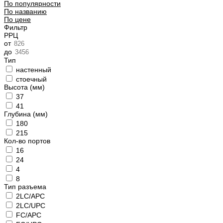
По популярности
По названию
По цене
Фильтр
РРЦ
от
до
Тип
настенный
стоечный
Высота (мм)
37
41
Глубина (мм)
180
215
Кол-во портов
16
24
4
8
Тип разъема
2LC/APC
2LC/UPC
FC/APC