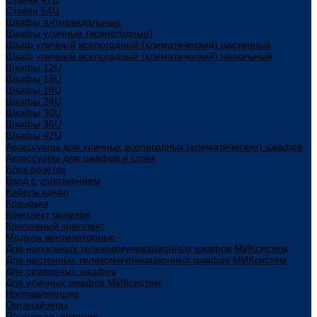
Стойки 54U
Шкафы антивандальные
Шкафы уличные (всепогодные)
Шкаф уличный всепогодный (климатический) настенный
Шкаф уличный всепогодный (климатический) напольный
Шкафы 12U
Шкафы 15U
Шкафы 18U
Шкафы 24U
Шкафы 30U
Шкафы 36U
Шкафы 42U
Аксессуары для уличных всепогодных (климатических) шкафов
Аксессуары для шкафов и стоек
Блок розеток
Ввод с уплотнением
Кабель канал
Козырьки
Комплект роликов
Крепежный комплект
Модули вентиляторные
Для напольных телекоммуникационных шкафов МИКсистем
Для настенных телекоммуникационных шкафов МИКсистем
Для серверных шкафов
Для уличных шкафов МИКсистем
Направляющие
Органайзеры
Панели эл. питания