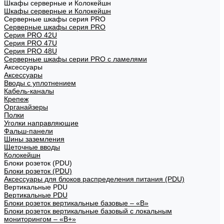
Шкафы серверные и Колокейшн
Шкафы серверные и Колокейшн
Серверные шкафы серия PRO
Серверные шкафы серия PRO
Серия PRO 42U
Серия PRO 47U
Серия PRO 48U
Серверные шкафы серии PRO с ламелями
Аксессуары
Аксессуары
Вводы с уплотнением
Кабель-каналы
Крепеж
Органайзеры
Полки
Уголки направляющие
Фальш-панели
Шины заземления
Щеточные вводы
Колокейшн
Блоки розеток (PDU)
Блоки розеток (PDU)
Аксессуары для блоков распределения питания (PDU)
Вертикальные PDU
Вертикальные PDU
Блоки розеток вертикальные базовые – «В»
Блоки розеток вертикальные базовый с локальным
мониторингом – «В+»