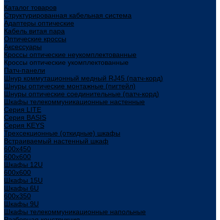
Каталог товаров
Структурированная кабельная система
Адаптеры оптические
Кабель витая пара
Оптические кроссы
Аксессуары
Кроссы оптические неукомплектованные
Кроссы оптические укомплектованные
Патч-панели
Шнур коммутационный медный RJ45 (патч-корд)
Шнуры оптические монтажные (пигтейл)
Шнуры оптические соединительные (патч-корд)
Шкафы телекоммуникационные настенные
Cерия LITE
Cерия BASIS
Cерия KEYS
Трехсекционные (откидные) шкафы
Встраиваемый настенный шкаф
600x450
600x600
Шкафы 12U
600x600
Шкафы 15U
Шкафы 6U
600x350
Шкафы 9U
Шкафы телекоммуникационные напольные
Разборная конструкция