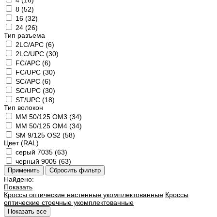
4 (
16
)
8 (
52
)
16 (
32
)
24 (
26
)
Тип разъема
2LC/APC (
6
)
2LC/UPC (
30
)
FC/APC (
6
)
FC/UPC (
30
)
SC/APC (
6
)
SC/UPC (
30
)
ST/UPC (
18
)
Тип волокон
MM 50/125 OM3 (
34
)
MM 50/125 OM4 (
34
)
SM 9/125 OS2 (
58
)
Цвет (RAL)
серый 7035 (
63
)
черный 9005 (
63
)
Найдено:
Показать
Кроссы оптические настенные укомплектованные
Кроссы
оптические стоечные укомплектованные
Показать все