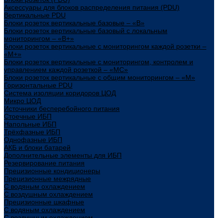
Аксессуары для блоков распределения питания (PDU)
Вертикальные PDU
Блоки розеток вертикальные базовые – «В»
Блоки розеток вертикальные базовый с локальным
мониторингом – «В+»
Блоки розеток вертикальные с мониторингом каждой розетки –
«М+»
Блоки розеток вертикальные с мониторингом, контролем и
управлением каждой розеткой – «МС»
Блоки розеток вертикальные с общим мониторингом – «М»
Горизонтальные PDU
Система изоляции коридоров ЦОД
Микро ЦОД
Источники бесперебойного питания
Стоечные ИБП
Напольные ИБП
Трёхфазные ИБП
Однофазные ИБП
АКБ и блоки батарей
Дополнительные элементы для ИБП
Резервирование питания
Прецизионные кондиционеры
Прецизионные межрядные
С водяным охлаждением
С воздушным охлаждением
Прецизионные шкафные
С водяным охлаждением
С воздушным охлаждением