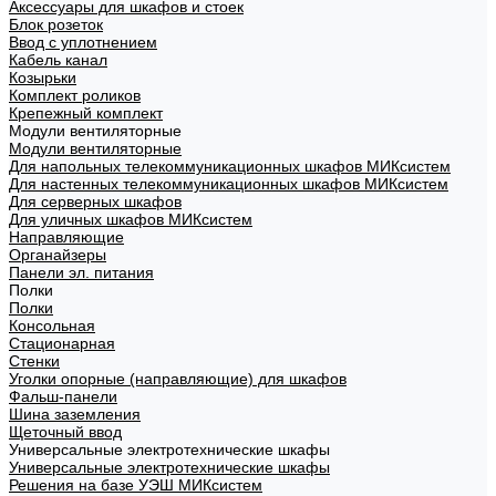
Аксессуары для шкафов и стоек
Блок розеток
Ввод с уплотнением
Кабель канал
Козырьки
Комплект роликов
Крепежный комплект
Модули вентиляторные
Модули вентиляторные
Для напольных телекоммуникационных шкафов МИКсистем
Для настенных телекоммуникационных шкафов МИКсистем
Для серверных шкафов
Для уличных шкафов МИКсистем
Направляющие
Органайзеры
Панели эл. питания
Полки
Полки
Консольная
Стационарная
Стенки
Уголки опорные (направляющие) для шкафов
Фальш-панели
Шина заземления
Щеточный ввод
Универсальные электротехнические шкафы
Универсальные электротехнические шкафы
Решения на базе УЭШ МИКсистем