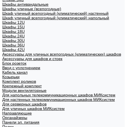
Шкафы антивандальные
Шкафы уличные (всепогодные)
Шкаф уличный всепогодный (климатический) настенный
Шкаф уличный всепогодный (климатический) напольный
Шкафы 12U
Шкафы 15U
Шкафы 18U
Шкафы 24U
Шкафы 30U
Шкафы 36U
Шкафы 42U
Аксессуары для уличных всепогодных (климатических) шкафов
Аксессуары для шкафов и стоек
Блок розеток
Ввод с уплотнением
Кабель канал
Козырьки
Комплект роликов
Крепежный комплект
Модули вентиляторные
Для напольных телекоммуникационных шкафов МИКсистем
Для настенных телекоммуникационных шкафов МИКсистем
Для серверных шкафов
Для уличных шкафов МИКсистем
Направляющие
Органайзеры
Панели эл. питания
Полки