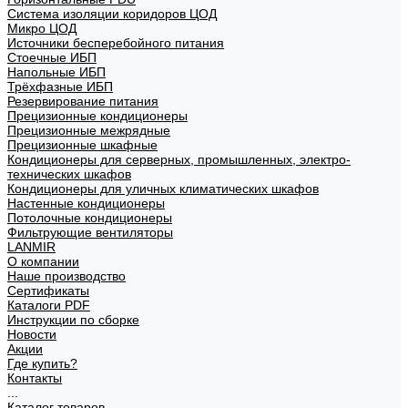
Система изоляции коридоров ЦОД
Микро ЦОД
Источники бесперебойного питания
Стоечные ИБП
Напольные ИБП
Трёхфазные ИБП
Резервирование питания
Прецизионные кондиционеры
Прецизионные межрядные
Прецизионные шкафные
Кондиционеры для серверных, промышленных, электро-
технических шкафов
Кондиционеры для уличных климатических шкафов
Настенные кондиционеры
Потолочные кондиционеры
Фильтрующие вентиляторы
LANMIR
О компании
Наше производство
Сертификаты
Каталоги PDF
Инструкции по сборке
Новости
Акции
Где купить?
Контакты
...
Каталог товаров