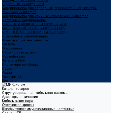
С двойным охлаждением
Кондиционеры для серверных, промышленных, электро-
технических шкафов
Кондиционеры для уличных климатических шкафов
Настенные кондиционеры
БОЛЬШОЙ МОЩНОСТИ (2кВт - 6,5кВт)
МАЛОЙ МОЩНОСТИ (500Вт – 800Вт)
СРЕДНЕЙ МОЩНОСТИ (1кВт - 1,5кВт)
Потолочные кондиционеры
Фильтрующие вентиляторы
LANMIR
О компании
Наше производство
Сертификаты
Каталоги PDF
Инструкции по сборке
Новости
Акции
Где купить?
Контакты
Каталог товаров
Структурированная кабельная система
Адаптеры оптические
Кабель витая пара
Оптические кроссы
Шкафы телекоммуникационные настенные
Cерия LITE