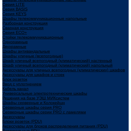
Cерия LITE
Cерия BASIS
Cерия KEYS
Шкафы телекоммуникационные напольные
Разборная конструкция
Сварная конструкция
Серия ECO+
Стойки телекоммуникационные
Однорамные
Двухрамные
Шкафы антивандальные
Шкафы уличные (всепогодные)
Шкаф уличный всепогодный (климатический) настенный
Шкаф уличный всепогодный (климатический) напольный
Аксессуары для уличных всепогодных (климатических) шкафов
Аксессуары для шкафов и стоек
Блок розеток
Ввод с уплотнением
Кабель канал
Универсальные электротехнические шкафы
Решения на базе УЭШ МИКсистем
Шкафы серверные и Колокейшн
Серверные шкафы серия PRO
Серверные шкафы серии PRO с ламелями
Аксессуары
Блоки розеток (PDU)
Аксессуары для блоков распределения питания (PDU)
Вертикальные PDU