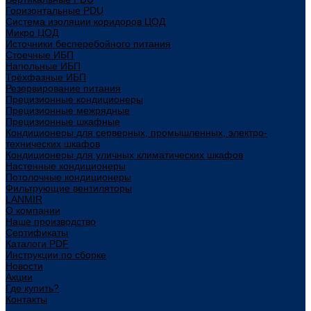
Горизонтальные PDU
Система изоляции коридоров ЦОД
Микро ЦОД
Источники бесперебойного питания
Стоечные ИБП
Напольные ИБП
Трёхфазные ИБП
Резервирование питания
Прецизионные кондиционеры
Прецизионные межрядные
Прецизионные шкафные
Кондиционеры для серверных, промышленных, электро-
технических шкафов
Кондиционеры для уличных климатических шкафов
Настенные кондиционеры
Потолочные кондиционеры
Фильтрующие вентиляторы
LANMIR
О компании
Наше производство
Сертификаты
Каталоги PDF
Инструкции по сборке
Новости
Акции
Где купить?
Контакты
...