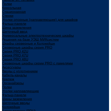
Полки
Консольная
Стационарная
Стенки
Уголки опорные (направляющие) для шкафов
Фальш-панели
Шина заземления
Щеточный ввод
Универсальные электротехнические шкафы
Решения на базе УЭШ МИКсистем
Шкафы серверные и Колокейшн
Серверные шкафы серия PRO
Серия PRO 42U
Серия PRO 47U
Серия PRO 48U
Серверные шкафы серии PRO с ламелями
Аксессуары
Вводы с уплотнением
Кабель-каналы
Крепеж
Органайзеры
Полки
Уголки направляющие
Фальш-панели
Шины заземления
Щеточные вводы
Колокейшн
Блоки розеток (PDU)