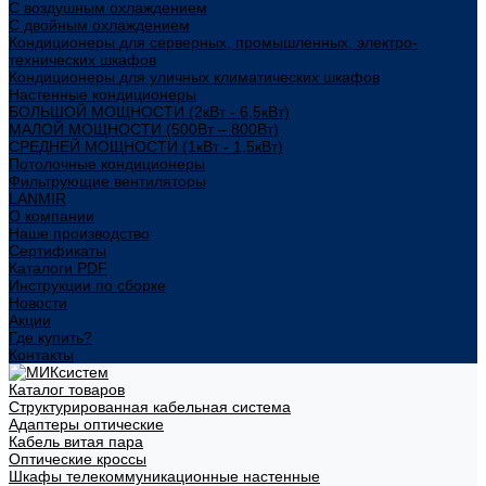
С воздушным охлаждением
С двойным охлаждением
Кондиционеры для серверных, промышленных, электро-
технических шкафов
Кондиционеры для уличных климатических шкафов
Настенные кондиционеры
БОЛЬШОЙ МОЩНОСТИ (2кВт - 6,5кВт)
МАЛОЙ МОЩНОСТИ (500Вт – 800Вт)
СРЕДНЕЙ МОЩНОСТИ (1кВт - 1,5кВт)
Потолочные кондиционеры
Фильтрующие вентиляторы
LANMIR
О компании
Наше производство
Сертификаты
Каталоги PDF
Инструкции по сборке
Новости
Акции
Где купить?
Контакты
Каталог товаров
Структурированная кабельная система
Адаптеры оптические
Кабель витая пара
Оптические кроссы
Шкафы телекоммуникационные настенные