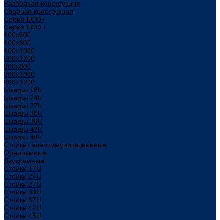
Разборная конструкция
Сварная конструкция
Серия ECO+
Серия ECO L
600x600
600x800
600х1000
600х1200
800x800
800х1000
800х1200
Шкафы 18U
Шкафы 24U
Шкафы 27U
Шкафы 30U
Шкафы 36U
Шкафы 42U
Шкафы 48U
Стойки телекоммуникационные
Однорамные
Двухрамные
Стойки 17U
Стойки 24U
Стойки 27U
Стойки 33U
Стойки 37U
Стойки 42U
Стойки 45U