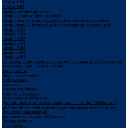
Стойки 47U
Стойки 54U
Шкафы антивандальные
Шкафы уличные (всепогодные)
Шкаф уличный всепогодный (климатический) настенный
Шкаф уличный всепогодный (климатический) напольный
Шкафы 12U
Шкафы 15U
Шкафы 18U
Шкафы 24U
Шкафы 30U
Шкафы 36U
Шкафы 42U
Аксессуары для уличных всепогодных (климатических) шкафов
Аксессуары для шкафов и стоек
Блок розеток
Ввод с уплотнением
Кабель канал
Козырьки
Комплект роликов
Крепежный комплект
Модули вентиляторные
Для напольных телекоммуникационных шкафов МИКсистем
Для настенных телекоммуникационных шкафов МИКсистем
Для серверных шкафов
Для уличных шкафов МИКсистем
Направляющие
Органайзеры