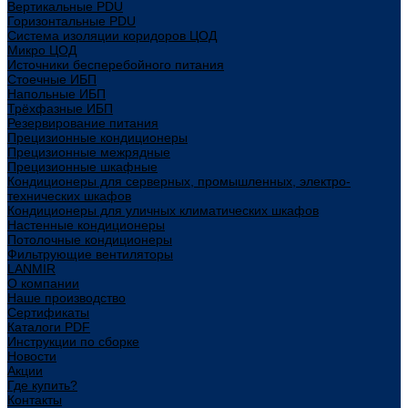
Вертикальные PDU
Горизонтальные PDU
Система изоляции коридоров ЦОД
Микро ЦОД
Источники бесперебойного питания
Стоечные ИБП
Напольные ИБП
Трёхфазные ИБП
Резервирование питания
Прецизионные кондиционеры
Прецизионные межрядные
Прецизионные шкафные
Кондиционеры для серверных, промышленных, электро-
технических шкафов
Кондиционеры для уличных климатических шкафов
Настенные кондиционеры
Потолочные кондиционеры
Фильтрующие вентиляторы
LANMIR
О компании
Наше производство
Сертификаты
Каталоги PDF
Инструкции по сборке
Новости
Акции
Где купить?
Контакты