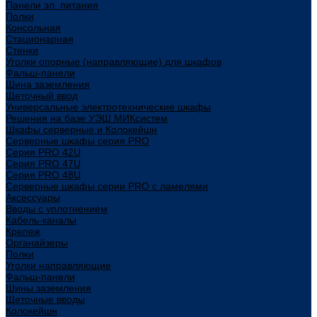
Панели эл. питания
Полки
Консольная
Стационарная
Стенки
Уголки опорные (направляющие) для шкафов
Фальш-панели
Шина заземления
Щеточный ввод
Универсальные электротехнические шкафы
Решения на базе УЭШ МИКсистем
Шкафы серверные и Колокейшн
Серверные шкафы серия PRO
Серия PRO 42U
Серия PRO 47U
Серия PRO 48U
Серверные шкафы серии PRO с ламелями
Аксессуары
Вводы с уплотнением
Кабель-каналы
Крепеж
Органайзеры
Полки
Уголки направляющие
Фальш-панели
Шины заземления
Щеточные вводы
Колокейшн