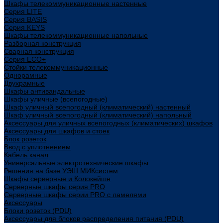
Шкафы телекоммуникационные настенные
Cерия LITE
Cерия BASIS
Cерия KEYS
Шкафы телекоммуникационные напольные
Разборная конструкция
Сварная конструкция
Серия ECO+
Стойки телекоммуникационные
Однорамные
Двухрамные
Шкафы антивандальные
Шкафы уличные (всепогодные)
Шкаф уличный всепогодный (климатический) настенный
Шкаф уличный всепогодный (климатический) напольный
Аксессуары для уличных всепогодных (климатических) шкафов
Аксессуары для шкафов и стоек
Блок розеток
Ввод с уплотнением
Кабель канал
Универсальные электротехнические шкафы
Решения на базе УЭШ МИКсистем
Шкафы серверные и Колокейшн
Серверные шкафы серия PRO
Серверные шкафы серии PRO с ламелями
Аксессуары
Блоки розеток (PDU)
Аксессуары для блоков распределения питания (PDU)