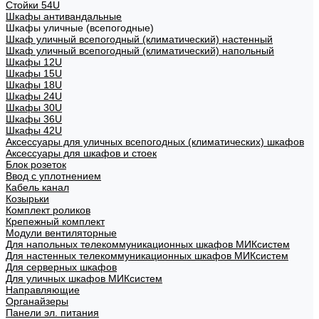
Стойки 54U
Шкафы антивандальные
Шкафы уличные (всепогодные)
Шкаф уличный всепогодный (климатический) настенный
Шкаф уличный всепогодный (климатический) напольный
Шкафы 12U
Шкафы 15U
Шкафы 18U
Шкафы 24U
Шкафы 30U
Шкафы 36U
Шкафы 42U
Аксессуары для уличных всепогодных (климатических) шкафов
Аксессуары для шкафов и стоек
Блок розеток
Ввод с уплотнением
Кабель канал
Козырьки
Комплект роликов
Крепежный комплект
Модули вентиляторные
Для напольных телекоммуникационных шкафов МИКсистем
Для настенных телекоммуникационных шкафов МИКсистем
Для серверных шкафов
Для уличных шкафов МИКсистем
Направляющие
Органайзеры
Панели эл. питания