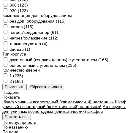
800 (
123
)
930 (
123
)
Комплектация доп. оборудованием
без доп. оборудования (
115
)
нагрев (
115
)
нагрев/кондиционер (
61
)
нагрев/охлаждение (
112
)
терморегулятор (
4
)
фильтр (
1
)
Тип корпуса
двустенный (сэндвич-панель) с утеплителем (
168
)
одностенный с утеплителем (
235
)
Количество дверей
1 (
235
)
2 (
168
)
Найдено:
Показать
Шкаф уличный всепогодный (климатический) настенный
Шкаф
уличный всепогодный (климатический) напольный
Аксессуары
для уличных всепогодных (климатических) шкафов
Показать все
По популярности
По названию
По цене