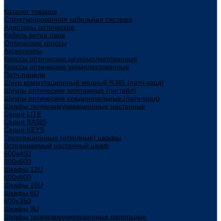
...
Каталог товаров
Структурированная кабельная система
Адаптеры оптические
Кабель витая пара
Оптические кроссы
Аксессуары
Кроссы оптические неукомплектованные
Кроссы оптические укомплектованные
Патч-панели
Шнур коммутационный медный RJ45 (патч-корд)
Шнуры оптические монтажные (пигтейл)
Шнуры оптические соединительные (патч-корд)
Шкафы телекоммуникационные настенные
Cерия LITE
Cерия BASIS
Cерия KEYS
Трехсекционные (откидные) шкафы
Встраиваемый настенный шкаф
600x450
600x600
Шкафы 12U
600x600
Шкафы 15U
Шкафы 6U
600x350
Шкафы 9U
Шкафы телекоммуникационные напольные