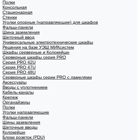
Полки
Консольная
Стационарная
Стенки
Уголки опорные (направляющие) для шкафов
Фальш-панели
Шина заземления
Щеточный ввод
Универсальные электротехнические шкафы
Решения на базе УЭШ МИКсистем
Шкафы серверные и Колокейшн
Серверные шкафы серия PRO
Серия PRO 42U
Серия PRO 47U
Серия PRO 48U
Серверные шкафы серии PRO с ламелями
Аксессуары
Вводы с уплотнением
Кабель-каналы
Крепеж
Органайзеры
Полки
Уголки направляющие
Фальш-панели
Шины заземления
Щеточные вводы
Колокейшн
Блоки розеток (PDU)