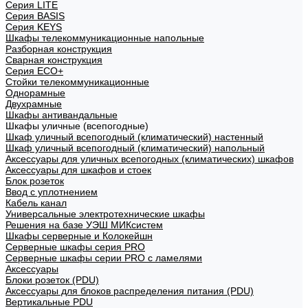
Cерия LITE
Cерия BASIS
Cерия KEYS
Шкафы телекоммуникационные напольные
Разборная конструкция
Сварная конструкция
Серия ECO+
Стойки телекоммуникационные
Однорамные
Двухрамные
Шкафы антивандальные
Шкафы уличные (всепогодные)
Шкаф уличный всепогодный (климатический) настенный
Шкаф уличный всепогодный (климатический) напольный
Аксессуары для уличных всепогодных (климатических) шкафов
Аксессуары для шкафов и стоек
Блок розеток
Ввод с уплотнением
Кабель канал
Универсальные электротехнические шкафы
Решения на базе УЭШ МИКсистем
Шкафы серверные и Колокейшн
Серверные шкафы серия PRO
Серверные шкафы серии PRO с ламелями
Аксессуары
Блоки розеток (PDU)
Аксессуары для блоков распределения питания (PDU)
Вертикальные PDU