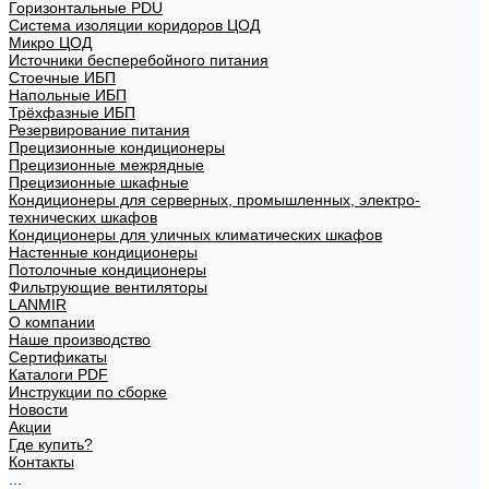
Горизонтальные PDU
Система изоляции коридоров ЦОД
Микро ЦОД
Источники бесперебойного питания
Стоечные ИБП
Напольные ИБП
Трёхфазные ИБП
Резервирование питания
Прецизионные кондиционеры
Прецизионные межрядные
Прецизионные шкафные
Кондиционеры для серверных, промышленных, электро-
технических шкафов
Кондиционеры для уличных климатических шкафов
Настенные кондиционеры
Потолочные кондиционеры
Фильтрующие вентиляторы
LANMIR
О компании
Наше производство
Сертификаты
Каталоги PDF
Инструкции по сборке
Новости
Акции
Где купить?
Контакты
...