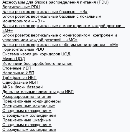
Аксессуары для блоков распределения питания (PDU)
Вертикальные PDU
Блоки розеток вертикальные базовые – «В»
Блоки розеток вертикальные базовый с локальным
мониторингом – «В+»
Блоки розеток вертикальные с мониторингом каждой розетки –
«М+»
Блоки розеток вертикальные с мониторингом, контролем и
управлением каждой розеткой – «МС»
Блоки розеток вертикальные с общим мониторингом – «М»
Горизонтальные PDU
Система изоляции коридоров ЦОД
Микро ЦОД
Источники бесперебойного питания
Стоечные ИБП
Напольные ИБП
Трёхфазные ИБП
Однофазные ИБП
АКБ и блоки батарей
Дополнительные элементы для ИБП
Резервирование питания
Прецизионные кондиционеры
Прецизионные межрядные
С водяным охлаждением
С воздушным охлаждением
Прецизионные шкафные
С водяным охлаждением
С воздушным охлаждением