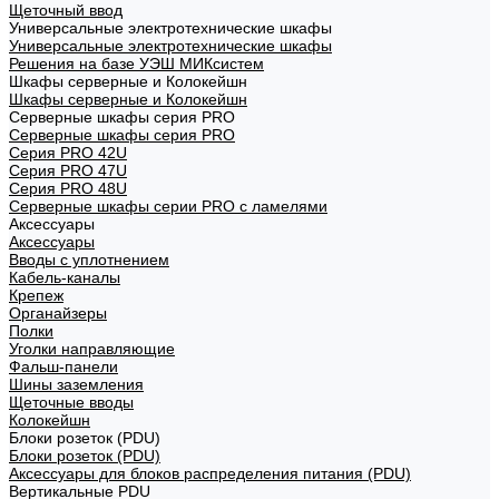
Щеточный ввод
Универсальные электротехнические шкафы
Универсальные электротехнические шкафы
Решения на базе УЭШ МИКсистем
Шкафы серверные и Колокейшн
Шкафы серверные и Колокейшн
Серверные шкафы серия PRO
Серверные шкафы серия PRO
Серия PRO 42U
Серия PRO 47U
Серия PRO 48U
Серверные шкафы серии PRO с ламелями
Аксессуары
Аксессуары
Вводы с уплотнением
Кабель-каналы
Крепеж
Органайзеры
Полки
Уголки направляющие
Фальш-панели
Шины заземления
Щеточные вводы
Колокейшн
Блоки розеток (PDU)
Блоки розеток (PDU)
Аксессуары для блоков распределения питания (PDU)
Вертикальные PDU