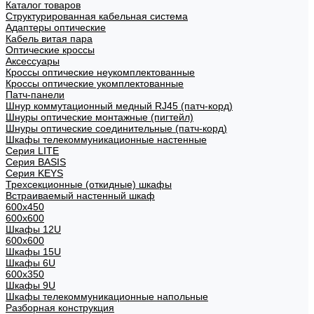
Каталог товаров
Структурированная кабельная система
Адаптеры оптические
Кабель витая пара
Оптические кроссы
Аксессуары
Кроссы оптические неукомплектованные
Кроссы оптические укомплектованные
Патч-панели
Шнур коммутационный медный RJ45 (патч-корд)
Шнуры оптические монтажные (пигтейл)
Шнуры оптические соединительные (патч-корд)
Шкафы телекоммуникационные настенные
Cерия LITE
Cерия BASIS
Cерия KEYS
Трехсекционные (откидные) шкафы
Встраиваемый настенный шкаф
600x450
600x600
Шкафы 12U
600x600
Шкафы 15U
Шкафы 6U
600x350
Шкафы 9U
Шкафы телекоммуникационные напольные
Разборная конструкция