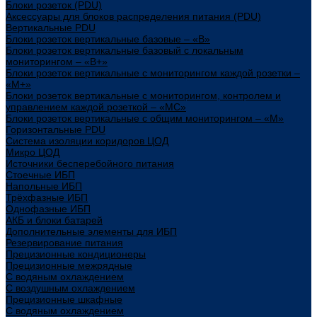
Блоки розеток (PDU)
Аксессуары для блоков распределения питания (PDU)
Вертикальные PDU
Блоки розеток вертикальные базовые – «В»
Блоки розеток вертикальные базовый с локальным
мониторингом – «В+»
Блоки розеток вертикальные с мониторингом каждой розетки –
«М+»
Блоки розеток вертикальные с мониторингом, контролем и
управлением каждой розеткой – «МС»
Блоки розеток вертикальные с общим мониторингом – «М»
Горизонтальные PDU
Система изоляции коридоров ЦОД
Микро ЦОД
Источники бесперебойного питания
Стоечные ИБП
Напольные ИБП
Трёхфазные ИБП
Однофазные ИБП
АКБ и блоки батарей
Дополнительные элементы для ИБП
Резервирование питания
Прецизионные кондиционеры
Прецизионные межрядные
С водяным охлаждением
С воздушным охлаждением
Прецизионные шкафные
С водяным охлаждением