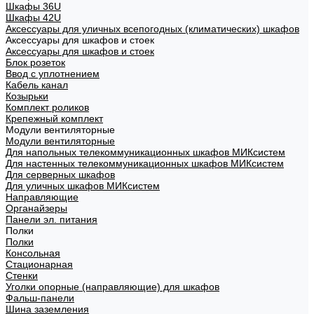
Шкафы 36U
Шкафы 42U
Аксессуары для уличных всепогодных (климатических) шкафов
Аксессуары для шкафов и стоек
Аксессуары для шкафов и стоек
Блок розеток
Ввод с уплотнением
Кабель канал
Козырьки
Комплект роликов
Крепежный комплект
Модули вентиляторные
Модули вентиляторные
Для напольных телекоммуникационных шкафов МИКсистем
Для настенных телекоммуникационных шкафов МИКсистем
Для серверных шкафов
Для уличных шкафов МИКсистем
Направляющие
Органайзеры
Панели эл. питания
Полки
Полки
Консольная
Стационарная
Стенки
Уголки опорные (направляющие) для шкафов
Фальш-панели
Шина заземления