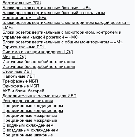
Вертикальные PDU
Блоки розеток вертикальные базовые – «В»
Блоки розеток вертикальные базовый с локальным
мониторингом – «В+»
Блоки розеток вертикальные с мониторингом каждой розетки –
«М+»
Блоки розеток вертикальные с мониторингом, контролем и
управлением каждой розеткой – «МС»
Блоки розеток вертикальные с общим мониторингом – «М»
Горизонтальные PDU
Система изоляции коридоров ЦОД
Микро ЦОД
Источники бесперебойного питания
Источники бесперебойного питания
Стоечные ИБП
Напольные ИБП
Трёхфазные ИБП
Однофазные ИБП
АКБ и блоки батарей
Дополнительные элементы для ИБП
Резервирование питания
Прецизионные кондиционеры
Прецизионные кондиционеры
Прецизионные межрядные
Прецизионные межрядные
С водяным охлаждением
С воздушным охлаждением
Прецизионные шкафные