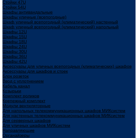
Стойки 47U
Стойки 54U
Шкафы антивандальные
Шкафы уличные (всепогодные)
Шкаф уличный всепогодный (климатический) настенный
Шкаф уличный всепогодный (климатический) напольный
Шкафы 12U
Шкафы 15U
Шкафы 18U
Шкафы 24U
Шкафы 30U
Шкафы 36U
Шкафы 42U
Аксессуары для уличных всепогодных (климатических) шкафов
Аксессуары для шкафов и стоек
Блок розеток
Ввод с уплотнением
Кабель канал
Козырьки
Комплект роликов
Крепежный комплект
Модули вентиляторные
Для напольных телекоммуникационных шкафов МИКсистем
Для настенных телекоммуникационных шкафов МИКсистем
Для серверных шкафов
Для уличных шкафов МИКсистем
Направляющие
Органайзеры