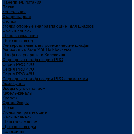
Панели эл. питания
Полки
Консольная
Стационарная
Стенки
Уголки опорные (направляющие) для шкафов
Фальш-панели
Шина заземления
Щеточный ввод
Универсальные электротехнические шкафы
Решения на базе УЭШ МИКсистем
Шкафы серверные и Колокейшн
Серверные шкафы серия PRO
Серия PRO 42U
Серия PRO 47U
Серия PRO 48U
Серверные шкафы серии PRO с ламелями
Аксессуары
Вводы с уплотнением
Кабель-каналы
Крепеж
Органайзеры
Полки
Уголки направляющие
Фальш-панели
Шины заземления
Щеточные вводы
Колокейшн