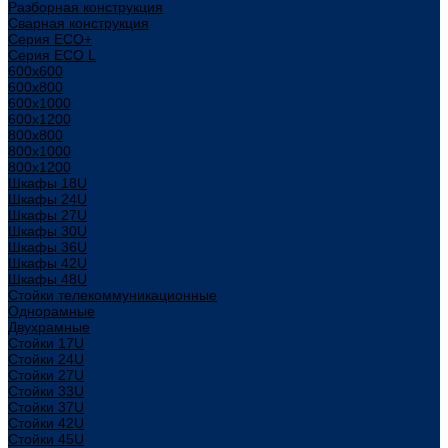
Разборная конструкция
Сварная конструкция
Серия ECO+
Серия ECO L
600x600
600x800
600х1000
600х1200
800x800
800х1000
800х1200
Шкафы 18U
Шкафы 24U
Шкафы 27U
Шкафы 30U
Шкафы 36U
Шкафы 42U
Шкафы 48U
Стойки телекоммуникационные
Однорамные
Двухрамные
Стойки 17U
Стойки 24U
Стойки 27U
Стойки 33U
Стойки 37U
Стойки 42U
Стойки 45U