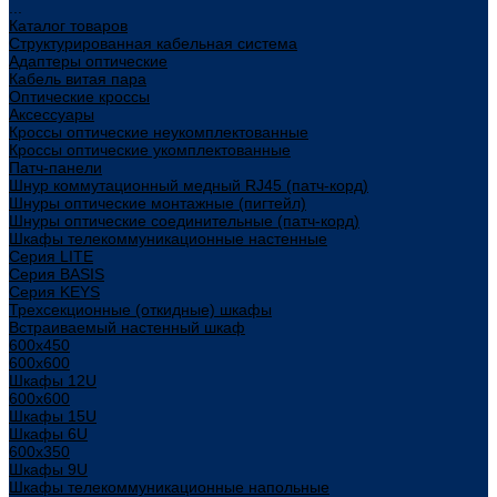
...
Каталог товаров
Структурированная кабельная система
Адаптеры оптические
Кабель витая пара
Оптические кроссы
Аксессуары
Кроссы оптические неукомплектованные
Кроссы оптические укомплектованные
Патч-панели
Шнур коммутационный медный RJ45 (патч-корд)
Шнуры оптические монтажные (пигтейл)
Шнуры оптические соединительные (патч-корд)
Шкафы телекоммуникационные настенные
Cерия LITE
Cерия BASIS
Cерия KEYS
Трехсекционные (откидные) шкафы
Встраиваемый настенный шкаф
600x450
600x600
Шкафы 12U
600x600
Шкафы 15U
Шкафы 6U
600x350
Шкафы 9U
Шкафы телекоммуникационные напольные