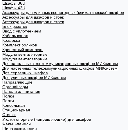
Шкафы 36U
Шкафы 42U
Аксессуары для уличных всепогодных (климатических) шкафов
Аксессуары для шкафов и стоек
Аксессуары для шкафов и стоек
Блок розеток
Ввод с уплотнением
Кабель канал
Козырьки
Комплект роликов
Крепежный комплект
Модули вентиляторные
Модули вентиляторные
Для напольных телекоммуникационных шкафов МИКсистем
Для настенных телекоммуникационных шкафов МИКсистем
Для серверных шкафов
Для уличных шкафов МИКсистем
Направляющие
Органайзеры
Панели эл. питания
Полки
Полки
Консольная
Стационарная
Стенки
Уголки опорные (направляющие) для шкафов
Фальш-панели
Шина заземления