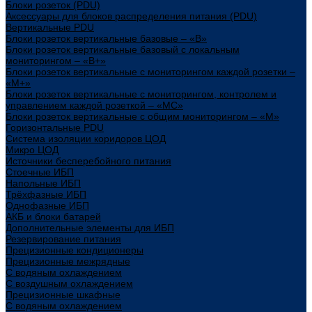
Блоки розеток (PDU)
Аксессуары для блоков распределения питания (PDU)
Вертикальные PDU
Блоки розеток вертикальные базовые – «В»
Блоки розеток вертикальные базовый с локальным
мониторингом – «В+»
Блоки розеток вертикальные с мониторингом каждой розетки –
«М+»
Блоки розеток вертикальные с мониторингом, контролем и
управлением каждой розеткой – «МС»
Блоки розеток вертикальные с общим мониторингом – «М»
Горизонтальные PDU
Система изоляции коридоров ЦОД
Микро ЦОД
Источники бесперебойного питания
Стоечные ИБП
Напольные ИБП
Трёхфазные ИБП
Однофазные ИБП
АКБ и блоки батарей
Дополнительные элементы для ИБП
Резервирование питания
Прецизионные кондиционеры
Прецизионные межрядные
С водяным охлаждением
С воздушным охлаждением
Прецизионные шкафные
С водяным охлаждением