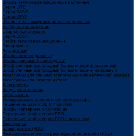
Шкафы телекоммуникационные настенные
Cерия LITE
Cерия BASIS
Cерия KEYS
Шкафы телекоммуникационные напольные
Разборная конструкция
Сварная конструкция
Серия ECO+
Стойки телекоммуникационные
Однорамные
Двухрамные
Шкафы антивандальные
Шкафы уличные (всепогодные)
Шкаф уличный всепогодный (климатический) настенный
Шкаф уличный всепогодный (климатический) напольный
Аксессуары для уличных всепогодных (климатических) шкафов
Аксессуары для шкафов и стоек
Блок розеток
Ввод с уплотнением
Кабель канал
Универсальные электротехнические шкафы
Решения на базе УЭШ МИКсистем
Шкафы серверные и Колокейшн
Серверные шкафы серия PRO
Серверные шкафы серии PRO с ламелями
Аксессуары
Блоки розеток (PDU)
Аксессуары для блоков распределения питания (PDU)