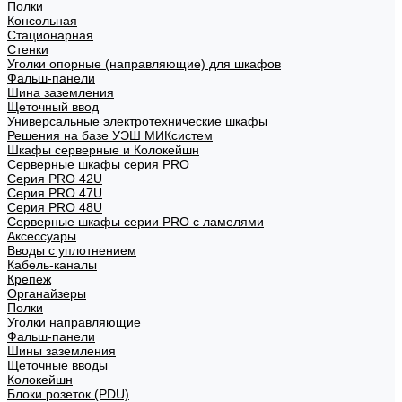
Полки
Консольная
Стационарная
Стенки
Уголки опорные (направляющие) для шкафов
Фальш-панели
Шина заземления
Щеточный ввод
Универсальные электротехнические шкафы
Решения на базе УЭШ МИКсистем
Шкафы серверные и Колокейшн
Серверные шкафы серия PRO
Серия PRO 42U
Серия PRO 47U
Серия PRO 48U
Серверные шкафы серии PRO с ламелями
Аксессуары
Вводы с уплотнением
Кабель-каналы
Крепеж
Органайзеры
Полки
Уголки направляющие
Фальш-панели
Шины заземления
Щеточные вводы
Колокейшн
Блоки розеток (PDU)