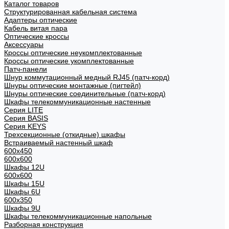
Каталог товаров
Структурированная кабельная система
Адаптеры оптические
Кабель витая пара
Оптические кроссы
Аксессуары
Кроссы оптические неукомплектованные
Кроссы оптические укомплектованные
Патч-панели
Шнур коммутационный медный RJ45 (патч-корд)
Шнуры оптические монтажные (пигтейл)
Шнуры оптические соединительные (патч-корд)
Шкафы телекоммуникационные настенные
Cерия LITE
Cерия BASIS
Cерия KEYS
Трехсекционные (откидные) шкафы
Встраиваемый настенный шкаф
600x450
600x600
Шкафы 12U
600x600
Шкафы 15U
Шкафы 6U
600x350
Шкафы 9U
Шкафы телекоммуникационные напольные
Разборная конструкция