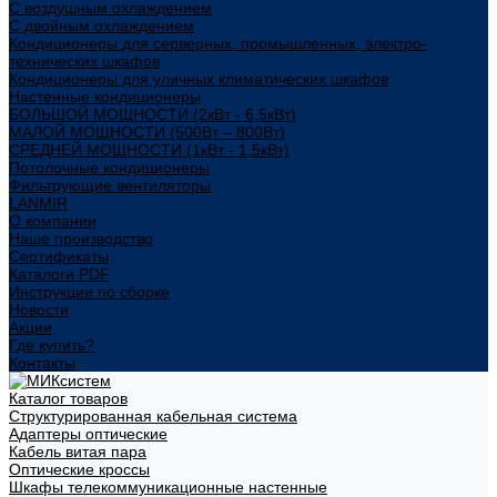
С воздушным охлаждением
С двойным охлаждением
Кондиционеры для серверных, промышленных, электро-
технических шкафов
Кондиционеры для уличных климатических шкафов
Настенные кондиционеры
БОЛЬШОЙ МОЩНОСТИ (2кВт - 6,5кВт)
МАЛОЙ МОЩНОСТИ (500Вт – 800Вт)
СРЕДНЕЙ МОЩНОСТИ (1кВт - 1,5кВт)
Потолочные кондиционеры
Фильтрующие вентиляторы
LANMIR
О компании
Наше производство
Сертификаты
Каталоги PDF
Инструкции по сборке
Новости
Акции
Где купить?
Контакты
Каталог товаров
Структурированная кабельная система
Адаптеры оптические
Кабель витая пара
Оптические кроссы
Шкафы телекоммуникационные настенные