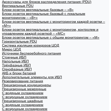
Аксессуары для блоков распределения питания (PDU)
Вертикальные PDU
Блоки розеток вертикальные базовые – «В»
Блоки розеток вертикальные базовый с локальным
мониторингом – «В+»
Блоки розеток вертикальные с мониторингом каждой розетки –
«М+»
Блоки розеток вертикальные с мониторингом, контролем и
управлением каждой розеткой – «МС»
Блоки розеток вертикальные с общим мониторингом – «М»
Горизонтальные PDU
Система изоляции коридоров ЦОД
Микро ЦОД
Источники бесперебойного питания
Стоечные ИБП
Напольные ИБП
Трёхфазные ИБП
Однофазные ИБП
АКБ и блоки батарей
Дополнительные элементы для ИБП
Резервирование питания
Прецизионные кондиционеры
Прецизионные межрядные
С водяным охлаждением
С воздушным охлаждением
Прецизионные шкафные
С водяным охлаждением
С воздушным охлаждением