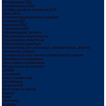
Вертикальные PDU
Горизонтальные PDU
Система изоляции коридоров ЦОД
Микро ЦОД
Источники бесперебойного питания
Стоечные ИБП
Напольные ИБП
Трёхфазные ИБП
Резервирование питания
Прецизионные кондиционеры
Прецизионные межрядные
Прецизионные шкафные
Кондиционеры для серверных, промышленных, электро-
технических шкафов
Кондиционеры для уличных климатических шкафов
Настенные кондиционеры
Потолочные кондиционеры
Фильтрующие вентиляторы
LANMIR
О компании
Наше производство
Сертификаты
Каталоги PDF
Инструкции по сборке
Новости
Акции
Где купить?
Контакты