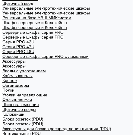
Щеточный ввод
Универсальные электротехнические шкафы
Универсальные электротехнические шкафы
Решения на базе УЭШ МИКсистем
Шкафы серверные и Колокейшн
Шкафы серверные и Колокейшн
Серверные шкафы серия PRO
Серверные шкафы серия PRO
Серия PRO 42U
Серия PRO 47U
Серия PRO 48U
Серверные шкафы серии PRO с ламелями
Аксессуары
Аксессуары
Вводы с уплотнением
Кабель-каналы
Крепеж
Органайзеры
Полки
Уголки направляющие
Фальш-панели
Шины заземления
Щеточные вводы
Колокейшн
Блоки розеток (PDU)
Блоки розеток (PDU)
Аксессуары для блоков распределения питания (PDU)
Вертикальные PDU