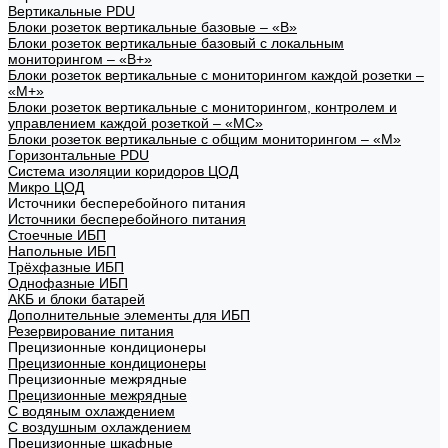
Вертикальные PDU
Блоки розеток вертикальные базовые – «В»
Блоки розеток вертикальные базовый с локальным
мониторингом – «В+»
Блоки розеток вертикальные с мониторингом каждой розетки –
«М+»
Блоки розеток вертикальные с мониторингом, контролем и
управлением каждой розеткой – «МС»
Блоки розеток вертикальные с общим мониторингом – «М»
Горизонтальные PDU
Система изоляции коридоров ЦОД
Микро ЦОД
Источники бесперебойного питания
Источники бесперебойного питания
Стоечные ИБП
Напольные ИБП
Трёхфазные ИБП
Однофазные ИБП
АКБ и блоки батарей
Дополнительные элементы для ИБП
Резервирование питания
Прецизионные кондиционеры
Прецизионные кондиционеры
Прецизионные межрядные
Прецизионные межрядные
С водяным охлаждением
С воздушным охлаждением
Прецизионные шкафные