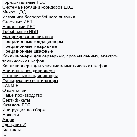
Горизонтальные PDU
Система изоляции коридоров ЦОД
Микро ЦОД
Источники бесперебойного питания
Стоечные ИБП
Напольные ИБП
Трёхфазные ИБП
Резервирование питания
Прецизионные кондиционеры
Прецизионные межрядные
Прецизионные шкафные
Кондиционеры для серверных, промышленных, электро-
технических шкафов
Кондиционеры для уличных климатических шкафов
Настенные кондиционеры
Потолочные кондиционеры
Фильтрующие вентиляторы
LANMIR
О компании
Наше производство
Сертификаты
Каталоги PDF
Инструкции по сборке
Новости
Акции
Где купить?
Контакты
...