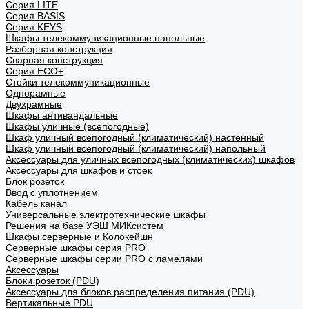
Cерия LITE
Cерия BASIS
Cерия KEYS
Шкафы телекоммуникационные напольные
Разборная конструкция
Сварная конструкция
Серия ECO+
Стойки телекоммуникационные
Однорамные
Двухрамные
Шкафы антивандальные
Шкафы уличные (всепогодные)
Шкаф уличный всепогодный (климатический) настенный
Шкаф уличный всепогодный (климатический) напольный
Аксессуары для уличных всепогодных (климатических) шкафов
Аксессуары для шкафов и стоек
Блок розеток
Ввод с уплотнением
Кабель канал
Универсальные электротехнические шкафы
Решения на базе УЭШ МИКсистем
Шкафы серверные и Колокейшн
Серверные шкафы серия PRO
Серверные шкафы серии PRO с ламелями
Аксессуары
Блоки розеток (PDU)
Аксессуары для блоков распределения питания (PDU)
Вертикальные PDU