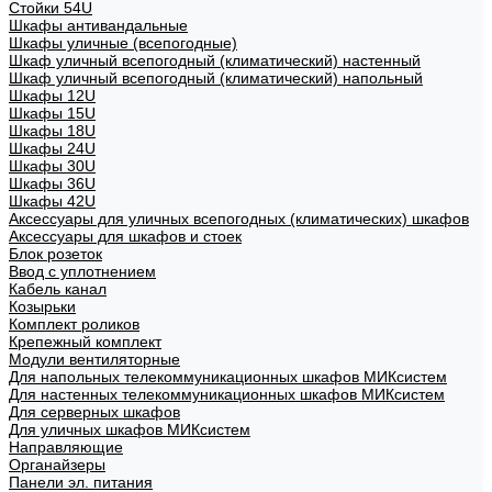
Стойки 54U
Шкафы антивандальные
Шкафы уличные (всепогодные)
Шкаф уличный всепогодный (климатический) настенный
Шкаф уличный всепогодный (климатический) напольный
Шкафы 12U
Шкафы 15U
Шкафы 18U
Шкафы 24U
Шкафы 30U
Шкафы 36U
Шкафы 42U
Аксессуары для уличных всепогодных (климатических) шкафов
Аксессуары для шкафов и стоек
Блок розеток
Ввод с уплотнением
Кабель канал
Козырьки
Комплект роликов
Крепежный комплект
Модули вентиляторные
Для напольных телекоммуникационных шкафов МИКсистем
Для настенных телекоммуникационных шкафов МИКсистем
Для серверных шкафов
Для уличных шкафов МИКсистем
Направляющие
Органайзеры
Панели эл. питания