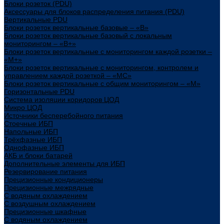
Блоки розеток (PDU)
Аксессуары для блоков распределения питания (PDU)
Вертикальные PDU
Блоки розеток вертикальные базовые – «В»
Блоки розеток вертикальные базовый с локальным
мониторингом – «В+»
Блоки розеток вертикальные с мониторингом каждой розетки –
«М+»
Блоки розеток вертикальные с мониторингом, контролем и
управлением каждой розеткой – «МС»
Блоки розеток вертикальные с общим мониторингом – «М»
Горизонтальные PDU
Система изоляции коридоров ЦОД
Микро ЦОД
Источники бесперебойного питания
Стоечные ИБП
Напольные ИБП
Трёхфазные ИБП
Однофазные ИБП
АКБ и блоки батарей
Дополнительные элементы для ИБП
Резервирование питания
Прецизионные кондиционеры
Прецизионные межрядные
С водяным охлаждением
С воздушным охлаждением
Прецизионные шкафные
С водяным охлаждением