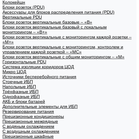
Колокейшн
Блоки розеток (PDU)
Аксессуары для блоков распределения питания (PDU)
Вертикальные PDU
Блоки розеток вертикальные базовые – «В»
Блоки розеток вертикальные базовый с локальным
мониторингом – «В+»
Блоки розеток вертикальные с мониторингом каждой розетки –
«М+»
Блоки розеток вертикальные с мониторингом, контролем и
управлением каждой розеткой – «МС»
Блоки розеток вертикальные с общим мониторингом – «М»
Горизонтальные PDU
Система изоляции коридоров ЦОД
Микро ЦОД
Источники бесперебойного питания
Стоечные ИБП
Напольные ИБП
Трёхфазные ИБП
Однофазные ИБП
АКБ и блоки батарей
Дополнительные элементы для ИБП
Резервирование питания
Прецизионные кондиционеры
Прецизионные межрядные
С водяным охлаждением
С воздушным охлаждением
Прецизионные шкафные