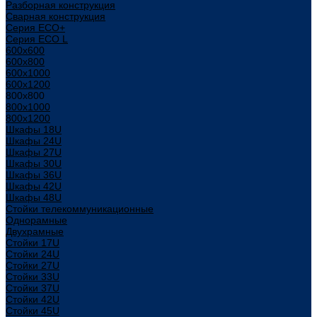
Разборная конструкция
Сварная конструкция
Серия ECO+
Серия ECO L
600x600
600x800
600х1000
600х1200
800x800
800х1000
800х1200
Шкафы 18U
Шкафы 24U
Шкафы 27U
Шкафы 30U
Шкафы 36U
Шкафы 42U
Шкафы 48U
Стойки телекоммуникационные
Однорамные
Двухрамные
Стойки 17U
Стойки 24U
Стойки 27U
Стойки 33U
Стойки 37U
Стойки 42U
Стойки 45U