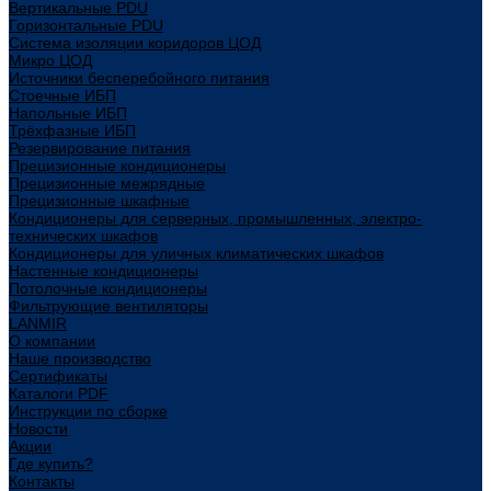
Вертикальные PDU
Горизонтальные PDU
Система изоляции коридоров ЦОД
Микро ЦОД
Источники бесперебойного питания
Стоечные ИБП
Напольные ИБП
Трёхфазные ИБП
Резервирование питания
Прецизионные кондиционеры
Прецизионные межрядные
Прецизионные шкафные
Кондиционеры для серверных, промышленных, электро-
технических шкафов
Кондиционеры для уличных климатических шкафов
Настенные кондиционеры
Потолочные кондиционеры
Фильтрующие вентиляторы
LANMIR
О компании
Наше производство
Сертификаты
Каталоги PDF
Инструкции по сборке
Новости
Акции
Где купить?
Контакты