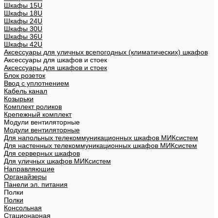
Шкафы 15U
Шкафы 18U
Шкафы 24U
Шкафы 30U
Шкафы 36U
Шкафы 42U
Аксессуары для уличных всепогодных (климатических) шкафов
Аксессуары для шкафов и стоек
Аксессуары для шкафов и стоек
Блок розеток
Ввод с уплотнением
Кабель канал
Козырьки
Комплект роликов
Крепежный комплект
Модули вентиляторные
Модули вентиляторные
Для напольных телекоммуникационных шкафов МИКсистем
Для настенных телекоммуникационных шкафов МИКсистем
Для серверных шкафов
Для уличных шкафов МИКсистем
Направляющие
Органайзеры
Панели эл. питания
Полки
Полки
Консольная
Стационарная