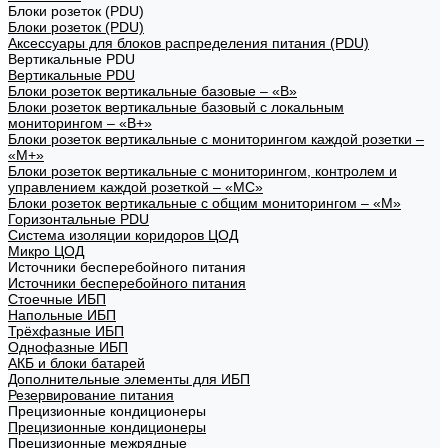
Блоки розеток (PDU)
Блоки розеток (PDU)
Аксессуары для блоков распределения питания (PDU)
Вертикальные PDU
Вертикальные PDU
Блоки розеток вертикальные базовые – «В»
Блоки розеток вертикальные базовый с локальным
мониторингом – «В+»
Блоки розеток вертикальные с мониторингом каждой розетки –
«М+»
Блоки розеток вертикальные с мониторингом, контролем и
управлением каждой розеткой – «МС»
Блоки розеток вертикальные с общим мониторингом – «М»
Горизонтальные PDU
Система изоляции коридоров ЦОД
Микро ЦОД
Источники бесперебойного питания
Источники бесперебойного питания
Стоечные ИБП
Напольные ИБП
Трёхфазные ИБП
Однофазные ИБП
АКБ и блоки батарей
Дополнительные элементы для ИБП
Резервирование питания
Прецизионные кондиционеры
Прецизионные кондиционеры
Прецизионные межрядные