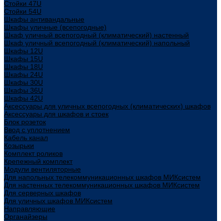
Стойки 47U
Стойки 54U
Шкафы антивандальные
Шкафы уличные (всепогодные)
Шкаф уличный всепогодный (климатический) настенный
Шкаф уличный всепогодный (климатический) напольный
Шкафы 12U
Шкафы 15U
Шкафы 18U
Шкафы 24U
Шкафы 30U
Шкафы 36U
Шкафы 42U
Аксессуары для уличных всепогодных (климатических) шкафов
Аксессуары для шкафов и стоек
Блок розеток
Ввод с уплотнением
Кабель канал
Козырьки
Комплект роликов
Крепежный комплект
Модули вентиляторные
Для напольных телекоммуникационных шкафов МИКсистем
Для настенных телекоммуникационных шкафов МИКсистем
Для серверных шкафов
Для уличных шкафов МИКсистем
Направляющие
Органайзеры