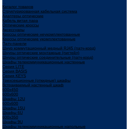
...
Каталог товаров
Структурированная кабельная система
Адаптеры оптические
Кабель витая пара
Оптические кроссы
Аксессуары
Кроссы оптические неукомплектованные
Кроссы оптические укомплектованные
Патч-панели
Шнур коммутационный медный RJ45 (патч-корд)
Шнуры оптические монтажные (пигтейл)
Шнуры оптические соединительные (патч-корд)
Шкафы телекоммуникационные настенные
Cерия LITE
Cерия BASIS
Cерия KEYS
Трехсекционные (откидные) шкафы
Встраиваемый настенный шкаф
600x450
600x600
Шкафы 12U
600x600
Шкафы 15U
Шкафы 6U
600x350
Шкафы 9U
Шкафы телекоммуникационные напольные