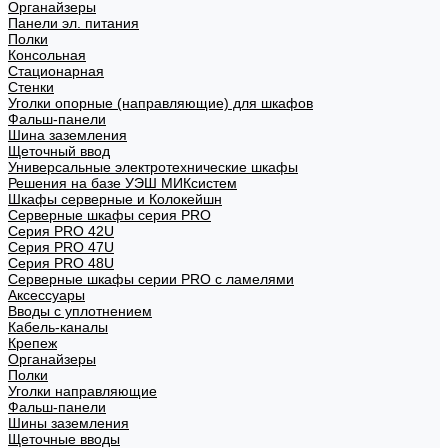
Органайзеры
Панели эл. питания
Полки
Консольная
Стационарная
Стенки
Уголки опорные (направляющие) для шкафов
Фальш-панели
Шина заземления
Щеточный ввод
Универсальные электротехнические шкафы
Решения на базе УЭШ МИКсистем
Шкафы серверные и Колокейшн
Серверные шкафы серия PRO
Серия PRO 42U
Серия PRO 47U
Серия PRO 48U
Серверные шкафы серии PRO с ламелями
Аксессуары
Вводы с уплотнением
Кабель-каналы
Крепеж
Органайзеры
Полки
Уголки направляющие
Фальш-панели
Шины заземления
Щеточные вводы