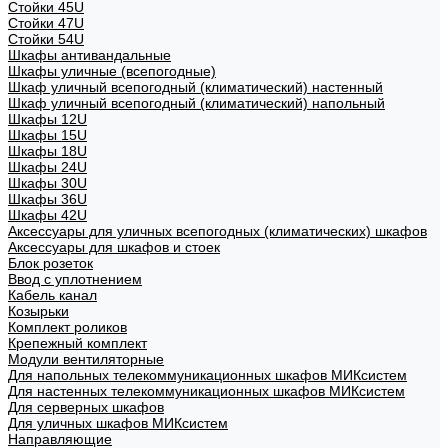
Стойки 45U
Стойки 47U
Стойки 54U
Шкафы антивандальные
Шкафы уличные (всепогодные)
Шкаф уличный всепогодный (климатический) настенный
Шкаф уличный всепогодный (климатический) напольный
Шкафы 12U
Шкафы 15U
Шкафы 18U
Шкафы 24U
Шкафы 30U
Шкафы 36U
Шкафы 42U
Аксессуары для уличных всепогодных (климатических) шкафов
Аксессуары для шкафов и стоек
Блок розеток
Ввод с уплотнением
Кабель канал
Козырьки
Комплект роликов
Крепежный комплект
Модули вентиляторные
Для напольных телекоммуникационных шкафов МИКсистем
Для настенных телекоммуникационных шкафов МИКсистем
Для серверных шкафов
Для уличных шкафов МИКсистем
Направляющие