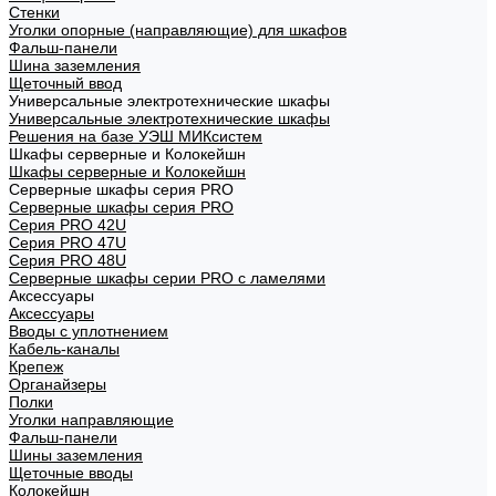
Стенки
Уголки опорные (направляющие) для шкафов
Фальш-панели
Шина заземления
Щеточный ввод
Универсальные электротехнические шкафы
Универсальные электротехнические шкафы
Решения на базе УЭШ МИКсистем
Шкафы серверные и Колокейшн
Шкафы серверные и Колокейшн
Серверные шкафы серия PRO
Серверные шкафы серия PRO
Серия PRO 42U
Серия PRO 47U
Серия PRO 48U
Серверные шкафы серии PRO с ламелями
Аксессуары
Аксессуары
Вводы с уплотнением
Кабель-каналы
Крепеж
Органайзеры
Полки
Уголки направляющие
Фальш-панели
Шины заземления
Щеточные вводы
Колокейшн