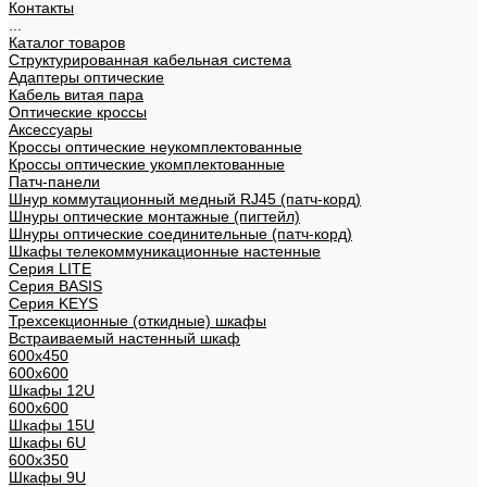
Контакты
...
Каталог товаров
Структурированная кабельная система
Адаптеры оптические
Кабель витая пара
Оптические кроссы
Аксессуары
Кроссы оптические неукомплектованные
Кроссы оптические укомплектованные
Патч-панели
Шнур коммутационный медный RJ45 (патч-корд)
Шнуры оптические монтажные (пигтейл)
Шнуры оптические соединительные (патч-корд)
Шкафы телекоммуникационные настенные
Cерия LITE
Cерия BASIS
Cерия KEYS
Трехсекционные (откидные) шкафы
Встраиваемый настенный шкаф
600x450
600x600
Шкафы 12U
600x600
Шкафы 15U
Шкафы 6U
600x350
Шкафы 9U