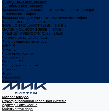
С воздушным охлаждением
С двойным охлаждением
Кондиционеры для серверных, промышленных, электро-
технических шкафов
Кондиционеры для уличных климатических шкафов
Настенные кондиционеры
БОЛЬШОЙ МОЩНОСТИ (2кВт - 6,5кВт)
МАЛОЙ МОЩНОСТИ (500Вт – 800Вт)
СРЕДНЕЙ МОЩНОСТИ (1кВт - 1,5кВт)
Потолочные кондиционеры
Фильтрующие вентиляторы
LANMIR
О компании
Наше производство
Сертификаты
Каталоги PDF
Инструкции по сборке
Новости
Акции
Где купить?
Контакты
Каталог товаров
Структурированная кабельная система
Адаптеры оптические
Кабель витая пара