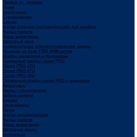
Панели эл. питания
Полки
Консольная
Стационарная
Стенки
Уголки опорные (направляющие) для шкафов
Фальш-панели
Шина заземления
Щеточный ввод
Универсальные электротехнические шкафы
Решения на базе УЭШ МИКсистем
Шкафы серверные и Колокейшн
Серверные шкафы серия PRO
Серия PRO 42U
Серия PRO 47U
Серия PRO 48U
Серверные шкафы серии PRO с ламелями
Аксессуары
Вводы с уплотнением
Кабель-каналы
Крепеж
Органайзеры
Полки
Уголки направляющие
Фальш-панели
Шины заземления
Щеточные вводы
Колокейшн