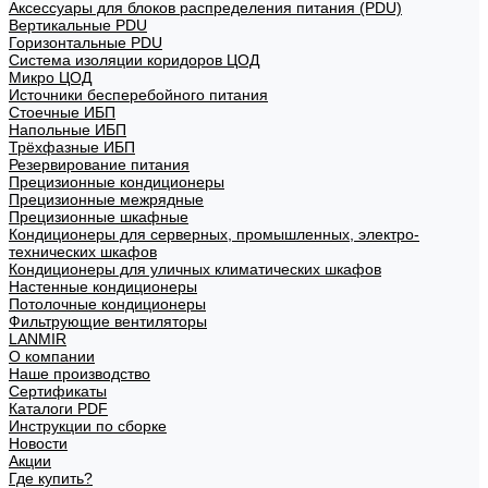
Аксессуары для блоков распределения питания (PDU)
Вертикальные PDU
Горизонтальные PDU
Система изоляции коридоров ЦОД
Микро ЦОД
Источники бесперебойного питания
Стоечные ИБП
Напольные ИБП
Трёхфазные ИБП
Резервирование питания
Прецизионные кондиционеры
Прецизионные межрядные
Прецизионные шкафные
Кондиционеры для серверных, промышленных, электро-
технических шкафов
Кондиционеры для уличных климатических шкафов
Настенные кондиционеры
Потолочные кондиционеры
Фильтрующие вентиляторы
LANMIR
О компании
Наше производство
Сертификаты
Каталоги PDF
Инструкции по сборке
Новости
Акции
Где купить?