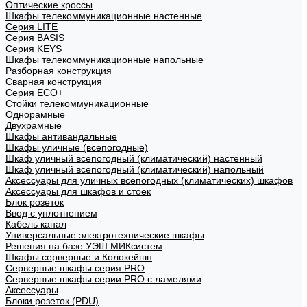
Оптические кроссы
Шкафы телекоммуникационные настенные
Cерия LITE
Cерия BASIS
Cерия KEYS
Шкафы телекоммуникационные напольные
Разборная конструкция
Сварная конструкция
Серия ECO+
Стойки телекоммуникационные
Однорамные
Двухрамные
Шкафы антивандальные
Шкафы уличные (всепогодные)
Шкаф уличный всепогодный (климатический) настенный
Шкаф уличный всепогодный (климатический) напольный
Аксессуары для уличных всепогодных (климатических) шкафов
Аксессуары для шкафов и стоек
Блок розеток
Ввод с уплотнением
Кабель канал
Универсальные электротехнические шкафы
Решения на базе УЭШ МИКсистем
Шкафы серверные и Колокейшн
Серверные шкафы серия PRO
Серверные шкафы серии PRO с ламелями
Аксессуары
Блоки розеток (PDU)