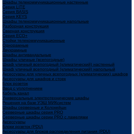
Шкафы телекоммуникационные настенные
Cерия LITE
Cерия BASIS
Cерия KEYS
Шкафы телекоммуникационные напольные
Разборная конструкция
Сварная конструкция
Серия ECO+
Стойки телекоммуникационные
Однорамные
Двухрамные
Шкафы антивандальные
Шкафы уличные (всепогодные)
Шкаф уличный всепогодный (климатический) настенный
Шкаф уличный всепогодный (климатический) напольный
Аксессуары для уличных всепогодных (климатических) шкафов
Аксессуары для шкафов и стоек
Блок розеток
Ввод с уплотнением
Кабель канал
Универсальные электротехнические шкафы
Решения на базе УЭШ МИКсистем
Шкафы серверные и Колокейшн
Серверные шкафы серия PRO
Серверные шкафы серии PRO с ламелями
Аксессуары
Блоки розеток (PDU)
Аксессуары для блоков распределения питания (PDU)