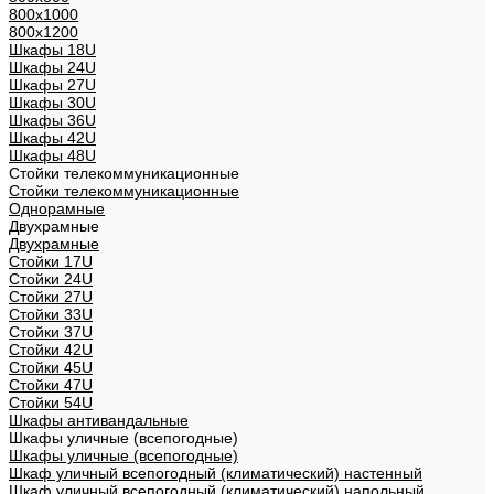
800х1000
800х1200
Шкафы 18U
Шкафы 24U
Шкафы 27U
Шкафы 30U
Шкафы 36U
Шкафы 42U
Шкафы 48U
Стойки телекоммуникационные
Стойки телекоммуникационные
Однорамные
Двухрамные
Двухрамные
Стойки 17U
Стойки 24U
Стойки 27U
Стойки 33U
Стойки 37U
Стойки 42U
Стойки 45U
Стойки 47U
Стойки 54U
Шкафы антивандальные
Шкафы уличные (всепогодные)
Шкафы уличные (всепогодные)
Шкаф уличный всепогодный (климатический) настенный
Шкаф уличный всепогодный (климатический) напольный