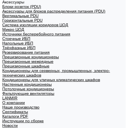
Аксессуары
Блоки розеток (PDU)
Аксессуары для блоков распределения питания (PDU)
Вертикальные PDU
Горизонтальные PDU
Система изоляции коридоров ЦОД
Микро ЦОД
Источники бесперебойного питания
Стоечные ИБП
Напольные ИБП
Трёхфазные ИБП
Резервирование питания
Прецизионные кондиционеры
Прецизионные межрядные
Прецизионные шкафные
Кондиционеры для серверных, промышленных, электро-
технических шкафов
Кондиционеры для уличных климатических шкафов
Настенные кондиционеры
Потолочные кондиционеры
Фильтрующие вентиляторы
LANMIR
О компании
Наше производство
Сертификаты
Каталоги PDF
Инструкции по сборке
Новости