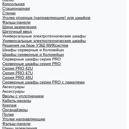
Консольная
Стационарная
Стенки
Уголки опорные (направляющие) для шкафов
Фальш-панели
Шина заземления
Щеточный ввод
Универсальные электротехнические шкафы
Универсальные электротехнические шкафы
Решения на базе УЭШ МИКсистем
Шкафы серверные и Колокейшн
Шкафы серверные и Колокейшн
Серверные шкафы серия PRO
Серверные шкафы серия PRO
Серия PRO 42U
Серия PRO 47U
Серия PRO 48U
Серверные шкафы серии PRO с ламелями
Аксессуары
Аксессуары
Вводы с уплотнением
Кабель-каналы
Крепеж
Органайзеры
Полки
Уголки направляющие
Фальш-панели
Шины заземления