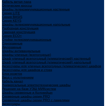
Кабель витая пара
Оптические кроссы
Шкафы телекоммуникационные настенные
Cерия LITE
Cерия BASIS
Cерия KEYS
Шкафы телекоммуникационные напольные
Разборная конструкция
Сварная конструкция
Серия ECO+
Стойки телекоммуникационные
Однорамные
Двухрамные
Шкафы антивандальные
Шкафы уличные (всепогодные)
Шкаф уличный всепогодный (климатический) настенный
Шкаф уличный всепогодный (климатический) напольный
Аксессуары для уличных всепогодных (климатических) шкафов
Аксессуары для шкафов и стоек
Блок розеток
Ввод с уплотнением
Кабель канал
Универсальные электротехнические шкафы
Решения на базе УЭШ МИКсистем
Шкафы серверные и Колокейшн
Серверные шкафы серия PRO
Серверные шкафы серии PRO с ламелями
Аксессуары