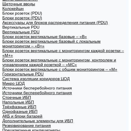
Щеточные вводы
Колокейшн
Блоки розеток (PDU)
Блоки розеток (PDU)
Аксессуары для блоков распределения питания (PDU)
Вертикальные PDU
Вертикальные PDU
Блоки розеток вертикальные базовые – «В»
Блоки розеток вертикальные базовый с локальным
мониторингом – «В+»
Блоки розеток вертикальные с мониторингом каждой розетки –
«М+»
Блоки розеток вертикальные с мониторингом, контролем и
управлением каждой розеткой – «МС»
Блоки розеток вертикальные с общим мониторингом – «М»
Горизонтальные PDU
Система изоляции коридоров ЦОД
Микро ЦОД
Источники бесперебойного питания
Источники бесперебойного питания
Стоечные ИБП
Напольные ИБП
Трёхфазные ИБП
Однофазные ИБП
АКБ и блоки батарей
Дополнительные элементы для ИБП
Резервирование питания
Прецизионные кондиционеры