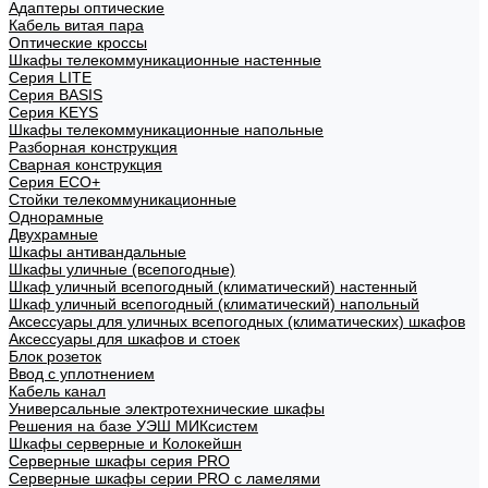
Адаптеры оптические
Кабель витая пара
Оптические кроссы
Шкафы телекоммуникационные настенные
Cерия LITE
Cерия BASIS
Cерия KEYS
Шкафы телекоммуникационные напольные
Разборная конструкция
Сварная конструкция
Серия ECO+
Стойки телекоммуникационные
Однорамные
Двухрамные
Шкафы антивандальные
Шкафы уличные (всепогодные)
Шкаф уличный всепогодный (климатический) настенный
Шкаф уличный всепогодный (климатический) напольный
Аксессуары для уличных всепогодных (климатических) шкафов
Аксессуары для шкафов и стоек
Блок розеток
Ввод с уплотнением
Кабель канал
Универсальные электротехнические шкафы
Решения на базе УЭШ МИКсистем
Шкафы серверные и Колокейшн
Серверные шкафы серия PRO
Серверные шкафы серии PRO с ламелями