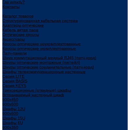
Где купить?
Контакты
...
Каталог товаров
Структурированная кабельная система
Адаптеры оптические
Кабель витая пара
Оптические кроссы
Аксессуары
Кроссы оптические неукомплектованные
Кроссы оптические укомплектованные
Патч-панели
Шнур коммутационный медный RJ45 (патч-корд)
Шнуры оптические монтажные (пигтейл)
Шнуры оптические соединительные (патч-корд)
Шкафы телекоммуникационные настенные
Cерия LITE
Cерия BASIS
Cерия KEYS
Трехсекционные (откидные) шкафы
Встраиваемый настенный шкаф
600x450
600x600
Шкафы 12U
600x600
Шкафы 15U
Шкафы 6U
600x350