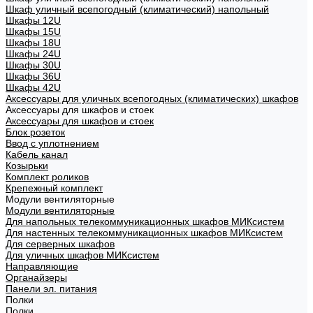
Шкаф уличный всепогодный (климатический) напольный
Шкафы 12U
Шкафы 15U
Шкафы 18U
Шкафы 24U
Шкафы 30U
Шкафы 36U
Шкафы 42U
Аксессуары для уличных всепогодных (климатических) шкафов
Аксессуары для шкафов и стоек
Аксессуары для шкафов и стоек
Блок розеток
Ввод с уплотнением
Кабель канал
Козырьки
Комплект роликов
Крепежный комплект
Модули вентиляторные
Модули вентиляторные
Для напольных телекоммуникационных шкафов МИКсистем
Для настенных телекоммуникационных шкафов МИКсистем
Для серверных шкафов
Для уличных шкафов МИКсистем
Направляющие
Органайзеры
Панели эл. питания
Полки
Полки