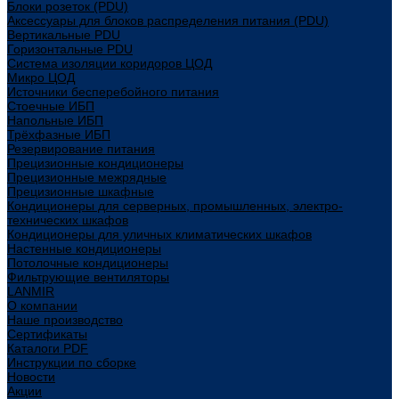
Блоки розеток (PDU)
Аксессуары для блоков распределения питания (PDU)
Вертикальные PDU
Горизонтальные PDU
Система изоляции коридоров ЦОД
Микро ЦОД
Источники бесперебойного питания
Стоечные ИБП
Напольные ИБП
Трёхфазные ИБП
Резервирование питания
Прецизионные кондиционеры
Прецизионные межрядные
Прецизионные шкафные
Кондиционеры для серверных, промышленных, электро-
технических шкафов
Кондиционеры для уличных климатических шкафов
Настенные кондиционеры
Потолочные кондиционеры
Фильтрующие вентиляторы
LANMIR
О компании
Наше производство
Сертификаты
Каталоги PDF
Инструкции по сборке
Новости
Акции