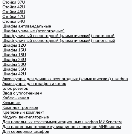
Стойки 37U
Стойки 42U
Стойки 45U
Стойки 47U
Стойки 54U
Шкафы антивандальные
Шкафы уличные (всепогодные)
Шкаф уличный всепогодный (климатический) настенный
Шкаф уличный всепогодный (климатический) напольный
Шкафы 12U
Шкафы 15U
Шкафы 18U
Шкафы 24U
Шкафы 30U
Шкафы 36U
Шкафы 42U
Аксессуары для уличных всепогодных (климатических) шкафов
Аксессуары для шкафов и стоек
Блок розеток
Ввод с уплотнением
Кабель канал
Козырьки
Комплект роликов
Крепежный комплект
Модули вентиляторные
Для напольных телекоммуникационных шкафов МИКсистем
Для настенных телекоммуникационных шкафов МИКсистем
Для серверных шкафов