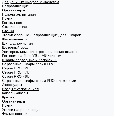
Для уличных шкафов МИКсистем
Направляющие
Органайзеры
Панели эл. питания
Полки
Консольная
Стационарная
Стенки
Уголки опорные (направляющие) для шкафов
Фальш-панели
Шина заземления
Щеточный ввод
Универсальные электротехнические шкафы
Решения на базе УЭШ МИКсистем
Шкафы серверные и Колокейшн
Серверные шкафы серия PRO
Серия PRO 42U
Серия PRO 47U
Серия PRO 48U
Серверные шкафы серии PRO с ламелями
Аксессуары
Вводы с уплотнением
Кабель-каналы
Крепеж
Органайзеры
Полки
Уголки направляющие
Фальш-панели