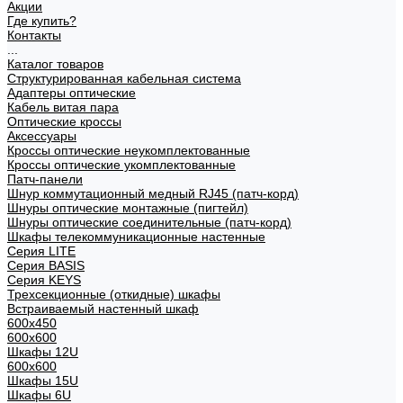
Акции
Где купить?
Контакты
...
Каталог товаров
Структурированная кабельная система
Адаптеры оптические
Кабель витая пара
Оптические кроссы
Аксессуары
Кроссы оптические неукомплектованные
Кроссы оптические укомплектованные
Патч-панели
Шнур коммутационный медный RJ45 (патч-корд)
Шнуры оптические монтажные (пигтейл)
Шнуры оптические соединительные (патч-корд)
Шкафы телекоммуникационные настенные
Cерия LITE
Cерия BASIS
Cерия KEYS
Трехсекционные (откидные) шкафы
Встраиваемый настенный шкаф
600x450
600x600
Шкафы 12U
600x600
Шкафы 15U
Шкафы 6U