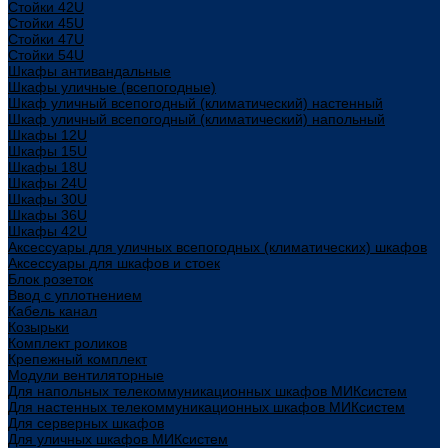
Стойки 42U
Стойки 45U
Стойки 47U
Стойки 54U
Шкафы антивандальные
Шкафы уличные (всепогодные)
Шкаф уличный всепогодный (климатический) настенный
Шкаф уличный всепогодный (климатический) напольный
Шкафы 12U
Шкафы 15U
Шкафы 18U
Шкафы 24U
Шкафы 30U
Шкафы 36U
Шкафы 42U
Аксессуары для уличных всепогодных (климатических) шкафов
Аксессуары для шкафов и стоек
Блок розеток
Ввод с уплотнением
Кабель канал
Козырьки
Комплект роликов
Крепежный комплект
Модули вентиляторные
Для напольных телекоммуникационных шкафов МИКсистем
Для настенных телекоммуникационных шкафов МИКсистем
Для серверных шкафов
Для уличных шкафов МИКсистем