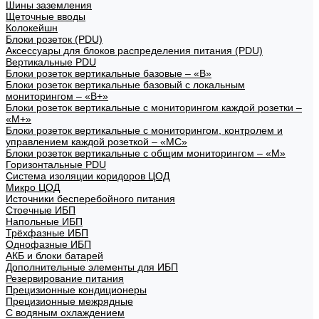
Шины заземления
Щеточные вводы
Колокейшн
Блоки розеток (PDU)
Аксессуары для блоков распределения питания (PDU)
Вертикальные PDU
Блоки розеток вертикальные базовые – «В»
Блоки розеток вертикальные базовый с локальным
мониторингом – «В+»
Блоки розеток вертикальные с мониторингом каждой розетки –
«М+»
Блоки розеток вертикальные с мониторингом, контролем и
управлением каждой розеткой – «МС»
Блоки розеток вертикальные с общим мониторингом – «М»
Горизонтальные PDU
Система изоляции коридоров ЦОД
Микро ЦОД
Источники бесперебойного питания
Стоечные ИБП
Напольные ИБП
Трёхфазные ИБП
Однофазные ИБП
АКБ и блоки батарей
Дополнительные элементы для ИБП
Резервирование питания
Прецизионные кондиционеры
Прецизионные межрядные
С водяным охлаждением