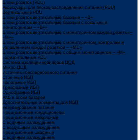
Блоки розеток (PDU)
Аксессуары для блоков распределения питания (PDU)
Вертикальные PDU
Блоки розеток вертикальные базовые – «В»
Блоки розеток вертикальные базовый с локальным
мониторингом – «В+»
Блоки розеток вертикальные с мониторингом каждой розетки –
«М+»
Блоки розеток вертикальные с мониторингом, контролем и
управлением каждой розеткой – «МС»
Блоки розеток вертикальные с общим мониторингом – «М»
Горизонтальные PDU
Система изоляции коридоров ЦОД
Микро ЦОД
Источники бесперебойного питания
Стоечные ИБП
Напольные ИБП
Трёхфазные ИБП
Однофазные ИБП
АКБ и блоки батарей
Дополнительные элементы для ИБП
Резервирование питания
Прецизионные кондиционеры
Прецизионные межрядные
С водяным охлаждением
С воздушным охлаждением
Прецизионные шкафные
С водяным охлаждением