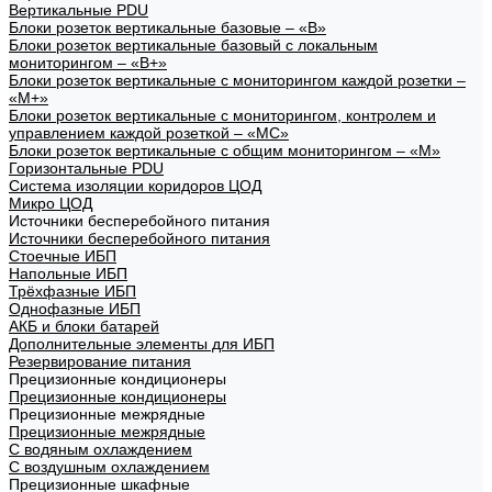
Вертикальные PDU
Блоки розеток вертикальные базовые – «В»
Блоки розеток вертикальные базовый с локальным
мониторингом – «В+»
Блоки розеток вертикальные с мониторингом каждой розетки –
«М+»
Блоки розеток вертикальные с мониторингом, контролем и
управлением каждой розеткой – «МС»
Блоки розеток вертикальные с общим мониторингом – «М»
Горизонтальные PDU
Система изоляции коридоров ЦОД
Микро ЦОД
Источники бесперебойного питания
Источники бесперебойного питания
Стоечные ИБП
Напольные ИБП
Трёхфазные ИБП
Однофазные ИБП
АКБ и блоки батарей
Дополнительные элементы для ИБП
Резервирование питания
Прецизионные кондиционеры
Прецизионные кондиционеры
Прецизионные межрядные
Прецизионные межрядные
С водяным охлаждением
С воздушным охлаждением
Прецизионные шкафные