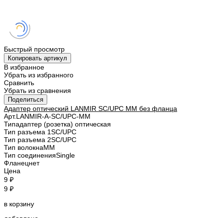
Быстрый просмотр
Копировать артикул
В избранное
Убрать из избранного
Сравнить
Убрать из сравнения
Поделиться
Адаптер оптический LANMIR SC/UPC MM без фланца
Арт.
LANMIR-A-SC/UPC-MM
Тип
адаптер (розетка) оптическая
Тип разъема 1
SC/UPC
Тип разъема 2
SC/UPC
Тип волокна
MM
Тип соединения
Single
Фланец
нет
Цена
9 ₽
9 ₽
в корзину