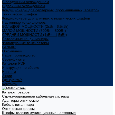
С воздушным охлаждением
С двойным охлаждением
Кондиционеры для серверных, промышленных, электро-
технических шкафов
Кондиционеры для уличных климатических шкафов
Настенные кондиционеры
БОЛЬШОЙ МОЩНОСТИ (2кВт - 6,5кВт)
МАЛОЙ МОЩНОСТИ (500Вт – 800Вт)
СРЕДНЕЙ МОЩНОСТИ (1кВт - 1,5кВт)
Потолочные кондиционеры
Фильтрующие вентиляторы
LANMIR
О компании
Наше производство
Сертификаты
Каталоги PDF
Инструкции по сборке
Новости
Акции
Где купить?
Контакты
Каталог товаров
Структурированная кабельная система
Адаптеры оптические
Кабель витая пара
Оптические кроссы
Шкафы телекоммуникационные настенные