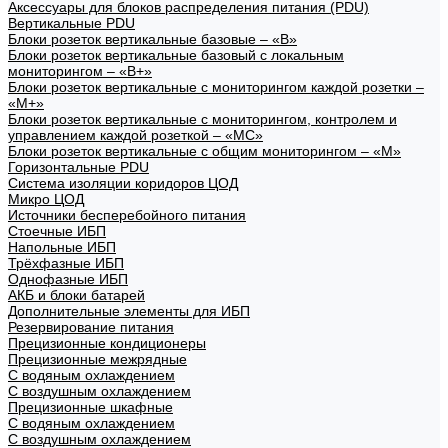
Аксессуары для блоков распределения питания (PDU)
Вертикальные PDU
Блоки розеток вертикальные базовые – «В»
Блоки розеток вертикальные базовый с локальным
мониторингом – «В+»
Блоки розеток вертикальные с мониторингом каждой розетки –
«М+»
Блоки розеток вертикальные с мониторингом, контролем и
управлением каждой розеткой – «МС»
Блоки розеток вертикальные с общим мониторингом – «М»
Горизонтальные PDU
Система изоляции коридоров ЦОД
Микро ЦОД
Источники бесперебойного питания
Стоечные ИБП
Напольные ИБП
Трёхфазные ИБП
Однофазные ИБП
АКБ и блоки батарей
Дополнительные элементы для ИБП
Резервирование питания
Прецизионные кондиционеры
Прецизионные межрядные
С водяным охлаждением
С воздушным охлаждением
Прецизионные шкафные
С водяным охлаждением
С воздушным охлаждением