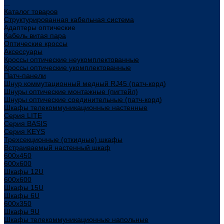
...
Каталог товаров
Структурированная кабельная система
Адаптеры оптические
Кабель витая пара
Оптические кроссы
Аксессуары
Кроссы оптические неукомплектованные
Кроссы оптические укомплектованные
Патч-панели
Шнур коммутационный медный RJ45 (патч-корд)
Шнуры оптические монтажные (пигтейл)
Шнуры оптические соединительные (патч-корд)
Шкафы телекоммуникационные настенные
Cерия LITE
Cерия BASIS
Cерия KEYS
Трехсекционные (откидные) шкафы
Встраиваемый настенный шкаф
600x450
600x600
Шкафы 12U
600x600
Шкафы 15U
Шкафы 6U
600x350
Шкафы 9U
Шкафы телекоммуникационные напольные