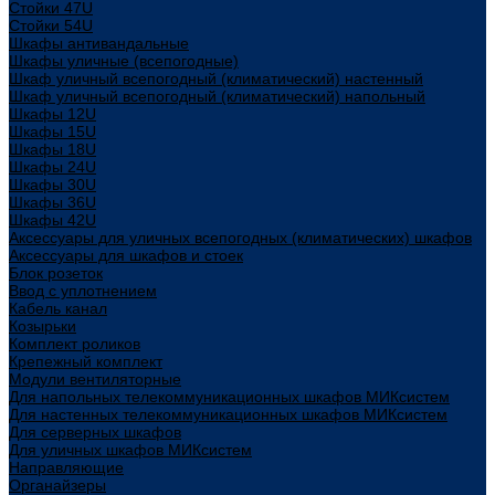
Стойки 47U
Стойки 54U
Шкафы антивандальные
Шкафы уличные (всепогодные)
Шкаф уличный всепогодный (климатический) настенный
Шкаф уличный всепогодный (климатический) напольный
Шкафы 12U
Шкафы 15U
Шкафы 18U
Шкафы 24U
Шкафы 30U
Шкафы 36U
Шкафы 42U
Аксессуары для уличных всепогодных (климатических) шкафов
Аксессуары для шкафов и стоек
Блок розеток
Ввод с уплотнением
Кабель канал
Козырьки
Комплект роликов
Крепежный комплект
Модули вентиляторные
Для напольных телекоммуникационных шкафов МИКсистем
Для настенных телекоммуникационных шкафов МИКсистем
Для серверных шкафов
Для уличных шкафов МИКсистем
Направляющие
Органайзеры