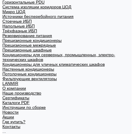
Горизонтальные PDU
Система изоляции коридоров ЦОД
Микро ЦОД
Источники бесперебойного питания
Стоечные ИБП
Напольные ИБП
Трёхфазные ИБП
Резервирование питания
Прецизионные кондиционеры
Прецизионные межрядные
Прецизионные шкафные
Кондиционеры для серверных, промышленных, электро-
технических шкафов
Кондиционеры для уличных климатических шкафов
Настенные кондиционеры
Потолочные кондиционеры
Фильтрующие вентиляторы
LANMIR
О компании
Наше производство
Сертификаты
Каталоги PDF
Инструкции по сборке
Новости
Акции
Где купить?
Контакты
...