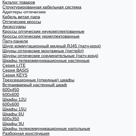
Каталог товаров
Структурированная кабельная система
Адаптеры оптические
Кабель витая пара
Оптические кроссы
Аксессуары
Кроссы оптические неукомплектованные
Кроссы оптические укомплектованные
Патч-панели
Шнур коммутационный медный RJ45 (патч-корд)
Шнуры оптические монтажные (пигтейл)
Шнуры оптические соединительные (патч-корд)
Шкафы телекоммуникационные настенные
Cерия LITE
Cерия BASIS
Cерия KEYS
Трехсекционные (откидные) шкафы
Встраиваемый настенный шкаф
600x450
600x600
Шкафы 12U
600x600
Шкафы 15U
Шкафы 6U
600x350
Шкафы 9U
Шкафы телекоммуникационные напольные
Разборная конструкция