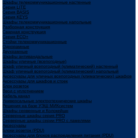
Шкафы телекоммуникационные настенные
Cерия LITE
Cерия BASIS
Cерия KEYS
Шкафы телекоммуникационные напольные
Разборная конструкция
Сварная конструкция
Серия ECO+
Стойки телекоммуникационные
Однорамные
Двухрамные
Шкафы антивандальные
Шкафы уличные (всепогодные)
Шкаф уличный всепогодный (климатический) настенный
Шкаф уличный всепогодный (климатический) напольный
Аксессуары для уличных всепогодных (климатических) шкафов
Аксессуары для шкафов и стоек
Блок розеток
Ввод с уплотнением
Кабель канал
Универсальные электротехнические шкафы
Решения на базе УЭШ МИКсистем
Шкафы серверные и Колокейшн
Серверные шкафы серия PRO
Серверные шкафы серии PRO с ламелями
Аксессуары
Блоки розеток (PDU)
Аксессуары для блоков распределения питания (PDU)