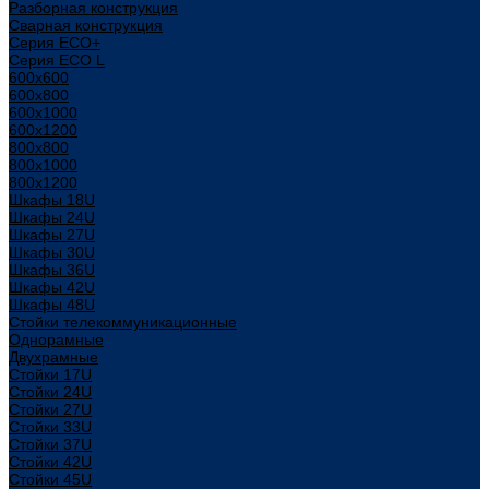
Разборная конструкция
Сварная конструкция
Серия ECO+
Серия ECO L
600x600
600x800
600х1000
600х1200
800x800
800х1000
800х1200
Шкафы 18U
Шкафы 24U
Шкафы 27U
Шкафы 30U
Шкафы 36U
Шкафы 42U
Шкафы 48U
Стойки телекоммуникационные
Однорамные
Двухрамные
Стойки 17U
Стойки 24U
Стойки 27U
Стойки 33U
Стойки 37U
Стойки 42U
Стойки 45U