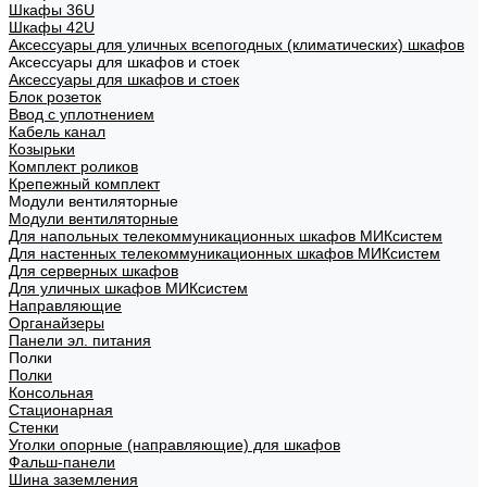
Шкафы 36U
Шкафы 42U
Аксессуары для уличных всепогодных (климатических) шкафов
Аксессуары для шкафов и стоек
Аксессуары для шкафов и стоек
Блок розеток
Ввод с уплотнением
Кабель канал
Козырьки
Комплект роликов
Крепежный комплект
Модули вентиляторные
Модули вентиляторные
Для напольных телекоммуникационных шкафов МИКсистем
Для настенных телекоммуникационных шкафов МИКсистем
Для серверных шкафов
Для уличных шкафов МИКсистем
Направляющие
Органайзеры
Панели эл. питания
Полки
Полки
Консольная
Стационарная
Стенки
Уголки опорные (направляющие) для шкафов
Фальш-панели
Шина заземления