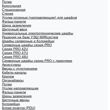
Полки
Консольная
Стационарная
Стенки
Уголки опорные (направляющие) для шкафов
Фальш-панели
Шина заземления
Щеточный ввод
Универсальные электротехнические шкафы
Решения на базе УЭШ МИКсистем
Шкафы серверные и Колокейшн
Серверные шкафы серия PRO
Серия PRO 42U
Серия PRO 47U
Серия PRO 48U
Серверные шкафы серии PRO с ламелями
Аксессуары
Вводы с уплотнением
Кабель-каналы
Крепеж
Органайзеры
Полки
Уголки направляющие
Фальш-панели
Шины заземления
Щеточные вводы
Колокейшн
Блоки розеток (PDU)