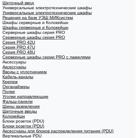
Щеточный ввод
Универсальные электротехнические шкафы
Универсальные электротехнические шкафы
Решения на базе УЭШ МИКсистем
Шкафы серверные и Колокейшн
Шкафы серверные и Колокейшн
Серверные шкафы серия PRO
Серверные шкафы серия PRO
Серия PRO 42U
Серия PRO 47U
Серия PRO 48U
Серверные шкафы серии PRO с ламелями
Аксессуары
Аксессуары
Вводы с уплотнением
Кабель-каналы
Крепеж
Органайзеры
Полки
Уголки направляющие
Фальш-панели
Шины заземления
Щеточные вводы
Колокейшн
Блоки розеток (PDU)
Блоки розеток (PDU)
Аксессуары для блоков распределения питания (PDU)
Вертикальные PDU