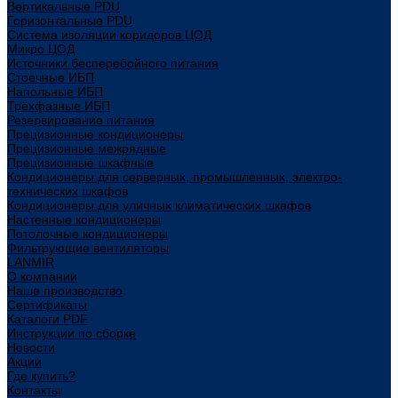
Вертикальные PDU
Горизонтальные PDU
Система изоляции коридоров ЦОД
Микро ЦОД
Источники бесперебойного питания
Стоечные ИБП
Напольные ИБП
Трёхфазные ИБП
Резервирование питания
Прецизионные кондиционеры
Прецизионные межрядные
Прецизионные шкафные
Кондиционеры для серверных, промышленных, электро-
технических шкафов
Кондиционеры для уличных климатических шкафов
Настенные кондиционеры
Потолочные кондиционеры
Фильтрующие вентиляторы
LANMIR
О компании
Наше производство
Сертификаты
Каталоги PDF
Инструкции по сборке
Новости
Акции
Где купить?
Контакты