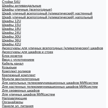
Стойки 54U
Шкафы антивандальные
Шкафы уличные (всепогодные)
Шкаф уличный всепогодный (климатический) настенный
Шкаф уличный всепогодный (климатический) напольный
Шкафы 12U
Шкафы 15U
Шкафы 18U
Шкафы 24U
Шкафы 30U
Шкафы 36U
Шкафы 42U
Аксессуары для уличных всепогодных (климатических) шкафов
Аксессуары для шкафов и стоек
Блок розеток
Ввод с уплотнением
Кабель канал
Козырьки
Комплект роликов
Крепежный комплект
Модули вентиляторные
Для напольных телекоммуникационных шкафов МИКсистем
Для настенных телекоммуникационных шкафов МИКсистем
Для серверных шкафов
Для уличных шкафов МИКсистем
Направляющие
Органайзеры
Панели эл. питания