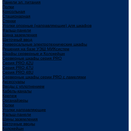
Панели эл. питания
Полки
Консольная
Стационарная
Стенки
Уголки опорные (направляющие) для шкафов
Фальш-панели
Шина заземления
Щеточный ввод
Универсальные электротехнические шкафы
Решения на базе УЭШ МИКсистем
Шкафы серверные и Колокейшн
Серверные шкафы серия PRO
Серия PRO 42U
Серия PRO 47U
Серия PRO 48U
Серверные шкафы серии PRO с ламелями
Аксессуары
Вводы с уплотнением
Кабель-каналы
Крепеж
Органайзеры
Полки
Уголки направляющие
Фальш-панели
Шины заземления
Щеточные вводы
Колокейшн