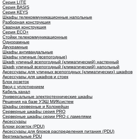
Cерия LITE
Cерия BASIS
Cерия KEYS
Шкафы телекоммуникационные напольные
Разборная конструкция
Сварная конструкция
Серия ECO+
Стойки телекоммуникационные
Однорамные
Двухрамные
Шкафы антивандальные
Шкафы уличные (всепогодные)
Шкаф уличный всепогодный (климатический) настенный
Шкаф уличный всепогодный (климатический) напольный
Аксессуары для уличных всепогодных (климатических) шкафов
Аксессуары для шкафов и стоек
Блок розеток
Ввод с уплотнением
Кабель канал
Универсальные электротехнические шкафы
Решения на базе УЭШ МИКсистем
Шкафы серверные и Колокейшн
Серверные шкафы серия PRO
Серверные шкафы серии PRO с ламелями
Аксессуары
Блоки розеток (PDU)
Аксессуары для блоков распределения питания (PDU)
Вертикальные PDU