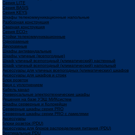
Cерия LITE
Cерия BASIS
Cерия KEYS
Шкафы телекоммуникационные напольные
Разборная конструкция
Сварная конструкция
Серия ECO+
Стойки телекоммуникационные
Однорамные
Двухрамные
Шкафы антивандальные
Шкафы уличные (всепогодные)
Шкаф уличный всепогодный (климатический) настенный
Шкаф уличный всепогодный (климатический) напольный
Аксессуары для уличных всепогодных (климатических) шкафов
Аксессуары для шкафов и стоек
Блок розеток
Ввод с уплотнением
Кабель канал
Универсальные электротехнические шкафы
Решения на базе УЭШ МИКсистем
Шкафы серверные и Колокейшн
Серверные шкафы серия PRO
Серверные шкафы серии PRO с ламелями
Аксессуары
Блоки розеток (PDU)
Аксессуары для блоков распределения питания (PDU)
Вертикальные PDU