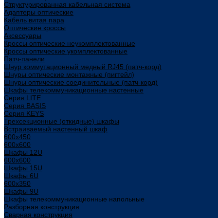
Структурированная кабельная система
Адаптеры оптические
Кабель витая пара
Оптические кроссы
Аксессуары
Кроссы оптические неукомплектованные
Кроссы оптические укомплектованные
Патч-панели
Шнур коммутационный медный RJ45 (патч-корд)
Шнуры оптические монтажные (пигтейл)
Шнуры оптические соединительные (патч-корд)
Шкафы телекоммуникационные настенные
Cерия LITE
Cерия BASIS
Cерия KEYS
Трехсекционные (откидные) шкафы
Встраиваемый настенный шкаф
600x450
600x600
Шкафы 12U
600x600
Шкафы 15U
Шкафы 6U
600x350
Шкафы 9U
Шкафы телекоммуникационные напольные
Разборная конструкция
Сварная конструкция