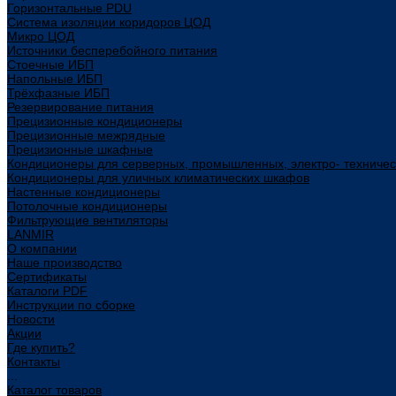
Горизонтальные PDU
Система изоляции коридоров ЦОД
Микро ЦОД
Источники бесперебойного питания
Стоечные ИБП
Напольные ИБП
Трёхфазные ИБП
Резервирование питания
Прецизионные кондиционеры
Прецизионные межрядные
Прецизионные шкафные
Кондиционеры для серверных, промышленных, электро- техниче
Кондиционеры для уличных климатических шкафов
Настенные кондиционеры
Потолочные кондиционеры
Фильтрующие вентиляторы
LANMIR
О компании
Наше производство
Сертификаты
Каталоги PDF
Инструкции по сборке
Новости
Акции
Где купить?
Контакты
...
Каталог товаров